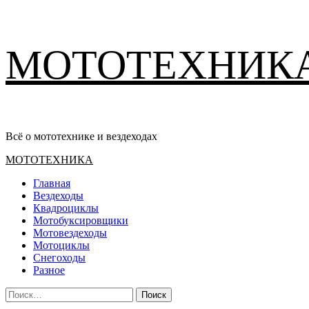
Перейти
МОТОТЕХНИК
к
содержимому
Всё о мототехнике и вездеходах
Основное
МОТОТЕХНИКА
меню
Главная
Вездеходы
Квадроциклы
Мотобуксировщики
Мотовездеходы
Мотоциклы
Снегоходы
Разное
Найти: