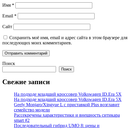
Имя
*
Email
*
Сайт
Сохранить моё имя, email и адрес сайта в этом браузере для
последующих моих комментариев.
Поиск
Поиск
Свежие записи
На подходе младший кроссовер Volkswagen ID.Era 5X
На подходе младший кроссовер Volkswagen ID.Era 5X
Geely Monjaro/Xingyue L с приставкой Plus возглавит
семейство модели
Рассекречены характеристики и внешность ситикара
smart #2
Последовательный гибрид UMO 8: цены и