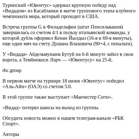
Туринский «Ювентус» одержал крупную победу над
«Видадом» из Касабланки в матче группового этапа клубного
чемпионата мира, который проходит в США.
Встреча группы G в Филадельфии (штат Пенсильвания)
завершилась со счетом 4:1 в пользу итальянской команды, у
которой дубль оформил Кенан Йылдыз (16-я и 69-я минуты),
еще один мяч на счету Душана Влаховича (90+4, с пенальти).
У «Видада» Абдельмунаим Бутуй на 6-й минуте забил в свои
ворота, а Тембинкоси Лорч — «Ювентусу» на 25-й.
rbc.group
В первом матче на турнире 18 июня «Ювентус» победил
«Аль-Айн» (ОАЭ) со счетом 5:0.
В этой группе также выступает «Манчестер Сити».
«Видад» потерял шансы на выход из группы.
Обсудить новость можно в нашем телеграм-канале «РБК
Спорт».
Авторы