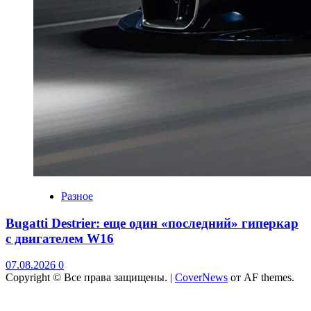
Разное
Bugatti Destrier: еще один «последний» гиперкар
с двигателем W16
07.08.2026
0
Copyright © Все права защищены.
|
CoverNews
от AF themes.