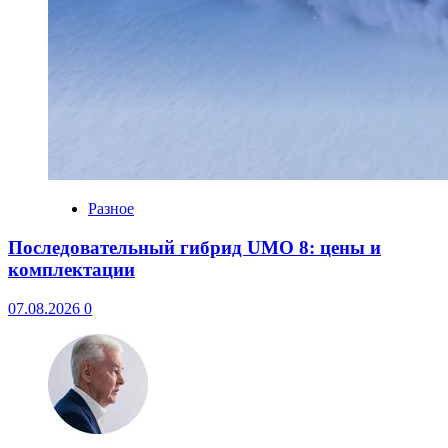
Разное
Последовательный гибрид UMO 8: цены и
комплектации
07.08.2026
0