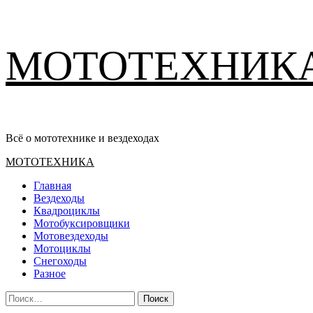
Перейти
МОТОТЕХНИК
к
содержимому
Всё о мототехнике и вездеходах
Основное
МОТОТЕХНИКА
меню
Главная
Вездеходы
Квадроциклы
Мотобуксировщики
Мотовездеходы
Мотоциклы
Снегоходы
Разное
Найти: