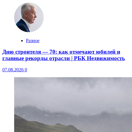
Разное
Дню строителя — 70: как отмечают юбилей и
главные рекорды отрасли | РБК Недвижимость
07.08.2026
0