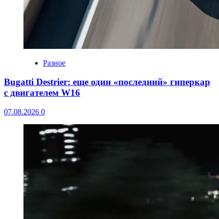
Разное
Bugatti Destrier: еще один «последний» гиперкар
с двигателем W16
07.08.2026
0