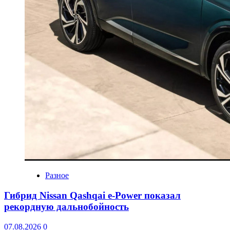
Разное
Гибрид Nissan Qashqai e-Power показал
рекордную дальнобойность
07.08.2026
0