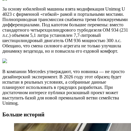
За основу юбилейной машины взята модификация Unimog U
4023 с фирменной «гибкой» рамой и портальными мостами.
Полноприводная трансмиссия снабжена тремя блокируемыми
дифференциалами. Под капотом большие перемены: вместо
стандартного четырехцилиндрового турбодизеля OM 934 (231
л.с.) объемом 5,1 литра установлен 7,7-литровый
шестицилиндровый двигатель OM 936 мощностью 300 л.с.
Обещано, что смена силового агрегата не только улучшила
динамику вездехода, но и повысила его ездовой комфорт.
В компании Mercedes утверждают, что новинка — не просто
дизайнерский эксперимент. В 2026 году этот образец будет
испытан в реальных условиях, а собранные данные
планируют использовать в грядущих разработках. При
достаточном интересе публики роскошный проект может
выступить базой для новой премиальной ветви семейства
Unimog.
Больше историй