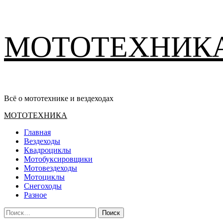
Перейти
МОТОТЕХНИК
к
содержимому
Всё о мототехнике и вездеходах
Основное
МОТОТЕХНИКА
меню
Главная
Вездеходы
Квадроциклы
Мотобуксировщики
Мотовездеходы
Мотоциклы
Снегоходы
Разное
Найти: