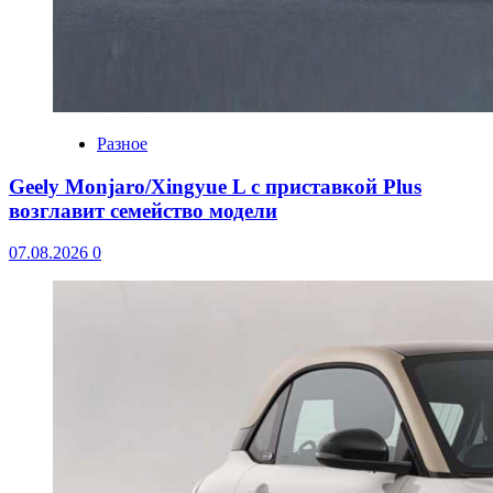
Разное
Geely Monjaro/Xingyue L с приставкой Plus
возглавит семейство модели
07.08.2026
0