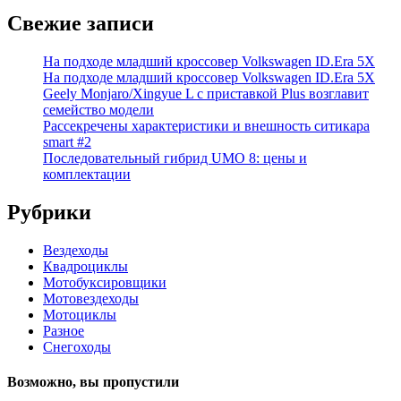
Свежие записи
На подходе младший кроссовер Volkswagen ID.Era 5X
На подходе младший кроссовер Volkswagen ID.Era 5X
Geely Monjaro/Xingyue L с приставкой Plus возглавит
семейство модели
Рассекречены характеристики и внешность ситикара
smart #2
Последовательный гибрид UMO 8: цены и
комплектации
Рубрики
Вездеходы
Квадроциклы
Мотобуксировщики
Мотовездеходы
Мотоциклы
Разное
Снегоходы
Возможно, вы пропустили