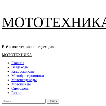
Перейти
МОТОТЕХНИК
к
содержимому
Всё о мототехнике и вездеходах
Основное
МОТОТЕХНИКА
меню
Главная
Вездеходы
Квадроциклы
Мотобуксировщики
Мотовездеходы
Мотоциклы
Снегоходы
Разное
Найти: