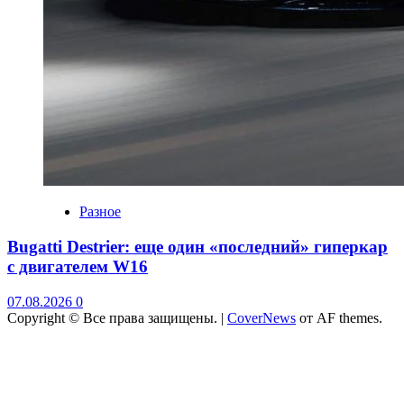
Разное
Bugatti Destrier: еще один «последний» гиперкар
с двигателем W16
07.08.2026
0
Copyright © Все права защищены.
|
CoverNews
от AF themes.