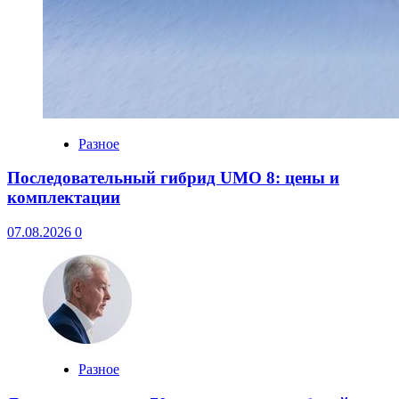
Разное
Последовательный гибрид UMO 8: цены и
комплектации
07.08.2026
0
Разное