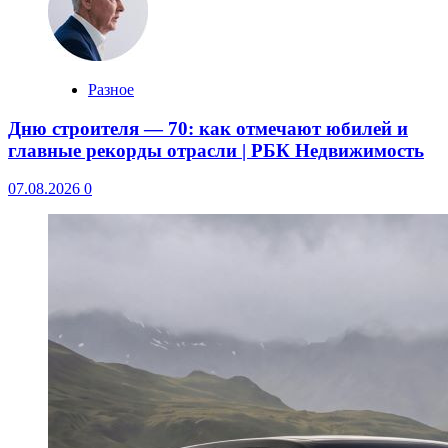
Разное
Дню строителя — 70: как отмечают юбилей и
главные рекорды отрасли | РБК Недвижимость
07.08.2026
0