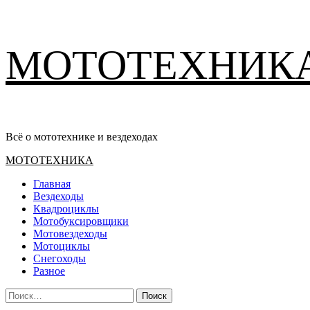
Перейти
МОТОТЕХНИК
к
содержимому
Всё о мототехнике и вездеходах
Основное
МОТОТЕХНИКА
меню
Главная
Вездеходы
Квадроциклы
Мотобуксировщики
Мотовездеходы
Мотоциклы
Снегоходы
Разное
Найти: