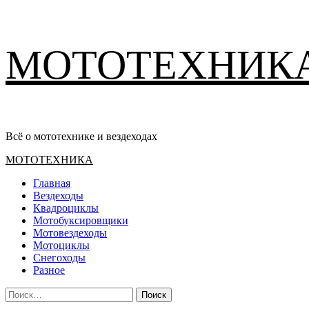
Перейти
МОТОТЕХНИК
к
содержимому
Всё о мототехнике и вездеходах
Основное
МОТОТЕХНИКА
меню
Главная
Вездеходы
Квадроциклы
Мотобуксировщики
Мотовездеходы
Мотоциклы
Снегоходы
Разное
Найти: