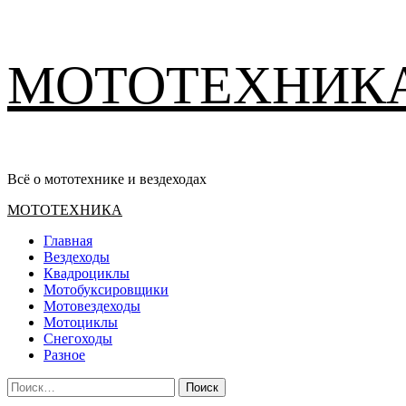
Перейти
МОТОТЕХНИК
к
содержимому
Всё о мототехнике и вездеходах
Основное
МОТОТЕХНИКА
меню
Главная
Вездеходы
Квадроциклы
Мотобуксировщики
Мотовездеходы
Мотоциклы
Снегоходы
Разное
Найти: