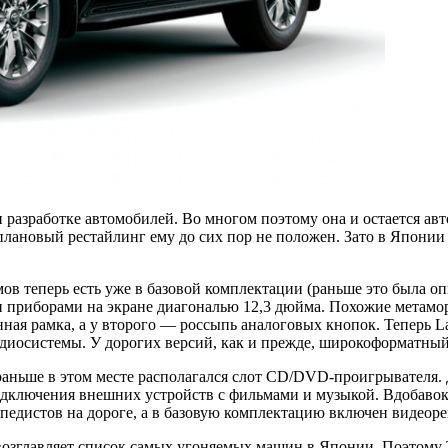
 разработке автомобилей. Во многом поэтому она и остается а
но плановый рестайлинг ему до сих пор не положен. Зато в Япон
 теперь есть уже в базовой комплектации (раньше это была опц
приборами на экране диагональю 12,3 дюйма. Похожие метамор
нная рамка, а у второго — россыпь аналоговых кнопок. Теперь 
удиосистемы. У дорогих версий, как и прежде, широкоформатный
раньше в этом месте располагался слот CD/DVD-проигрывателя. 
дключения внешних устройств с фильмами и музыкой. Вдобавок 
педистов на дороге, а в базовую комплектацию включен видеоре
д возглавляет список самых угоняемых машин в Японии. Поэтому