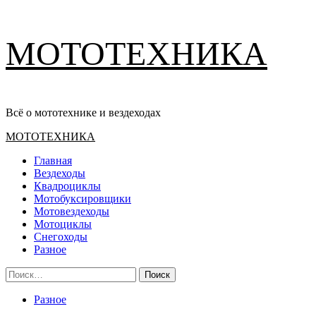
Перейти
МОТОТЕХНИКА
к
содержимому
Всё о мототехнике и вездеходах
Основное
МОТОТЕХНИКА
меню
Главная
Вездеходы
Квадроциклы
Мотобуксировщики
Мотовездеходы
Мотоциклы
Снегоходы
Разное
Найти:
Разное