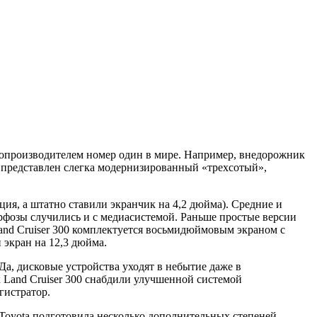
втопроизводителем номер один в мире. Например, внедорожник
ии представлен слегка модернизированный «трехсотый»,
ия, а штатно ставили экранчик на 4,2 дюйма). Средние и
фозы случились и с медиасистемой. Раньше простые версии
Land Cruiser 300 комплектуется восьмидюймовым экраном с
 экран на 12,3 дюйма.
Да, дисковые устройства уходят в небытие даже в
Land Cruiser 300 снабдили улучшенной системой
гистратор.
 Toyota подготовила несколько дополнительных степеней