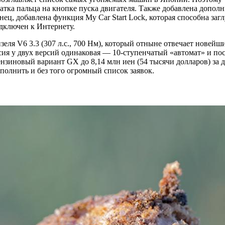
атка пальца на кнопке пуска двигателя. Также добавлена допол
онец, добавлена функция My Car Start Lock, которая способна з
дключен к Интернету.
зеля V6 3.3 (307 л.с., 700 Нм), который отныне отвечает нове
миссия у двух версий одинаковая — 10-ступенчатый «автомат» и 
 бензиновый вариант GX до 8,14 млн иен (54 тысячи долларов) за
полнить и без того огромный список заявок.