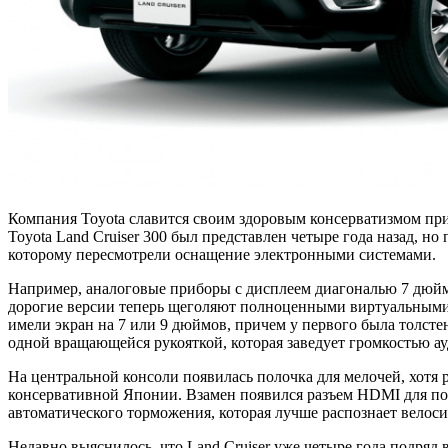
Компания Toyota славится своим здоровым консерватизмом при
Toyota Land Cruiser 300 был представлен четыре года назад, 
которому пересмотрели оснащение электронными системами.
Например, аналоговые приборы с дисплеем диагональю 7 дюймов
дорогие версии теперь щеголяют полноценными виртуальными 
имели экран на 7 или 9 дюймов, причем у первого была толсте
одной вращающейся рукояткой, которая заведует громкостью а
На центральной консоли появилась полочка для мелочей, хотя 
консервативной Японии. Взамен появился разъем HDMI для по
автоматического торможения, которая лучше распознает велоси
Недавно выяснилось, что Land Cruiser уже четыре года подря