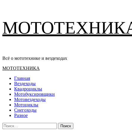
Перейти
МОТОТЕХНИК
к
содержимому
Всё о мототехнике и вездеходах
Основное
МОТОТЕХНИКА
меню
Главная
Вездеходы
Квадроциклы
Мотобуксировщики
Мотовездеходы
Мотоциклы
Снегоходы
Разное
Найти: