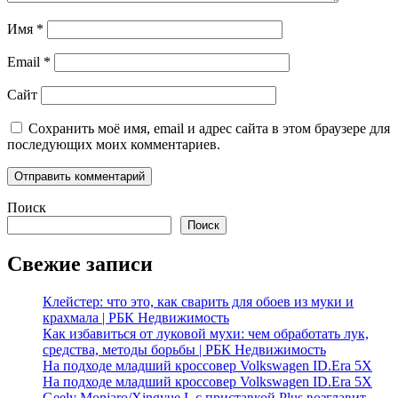
Имя
*
Email
*
Сайт
Сохранить моё имя, email и адрес сайта в этом браузере для
последующих моих комментариев.
Поиск
Поиск
Свежие записи
Клейстер: что это, как сварить для обоев из муки и
крахмала | РБК Недвижимость
Как избавиться от луковой мухи: чем обработать лук,
средства, методы борьбы | РБК Недвижимость
На подходе младший кроссовер Volkswagen ID.Era 5X
На подходе младший кроссовер Volkswagen ID.Era 5X
Geely Monjaro/Xingyue L с приставкой Plus возглавит