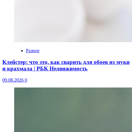
Разное
Клейстер: что это, как сварить для обоев из муки
и крахмала | РБК Недвижимость
09.08.2026
0