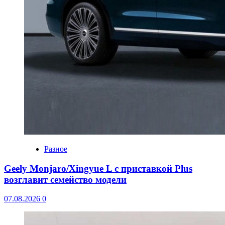
Разное
Geely Monjaro/Xingyue L с приставкой Plus
возглавит семейство модели
07.08.2026
0