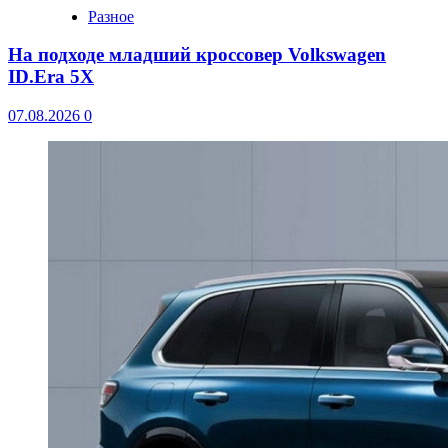
Разное
На подходе младший кроссовер Volkswagen
ID.Era 5X
07.08.2026
0