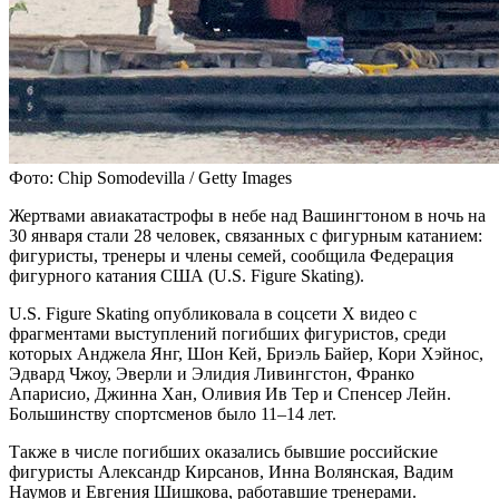
Фото: Chip Somodevilla / Getty Images
Жертвами авиакатастрофы в небе над Вашингтоном в ночь на
30 января стали 28 человек, связанных с фигурным катанием:
фигуристы, тренеры и члены семей, сообщила Федерация
фигурного катания США (U.S. Figure Skating).
U.S. Figure Skating опубликовала в соцсети X видео с
фрагментами выступлений погибших фигуристов, среди
которых Анджела Янг, Шон Кей, Бриэль Байер, Кори Хэйнос,
Эдвард Чжоу, Эверли и Элидия Ливингстон, Франко
Апарисио, Джинна Хан, Оливия Ив Тер и Спенсер Лейн.
Большинству спортсменов было 11–14 лет.
Также в числе погибших оказались бывшие российские
фигуристы Александр Кирсанов, Инна Волянская, Вадим
Наумов и Евгения Шишкова, работавшие тренерами.