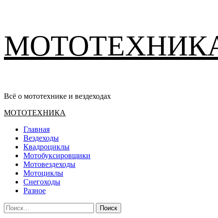
Перейти
МОТОТЕХНИК
к
содержимому
Всё о мототехнике и вездеходах
Основное
МОТОТЕХНИКА
меню
Главная
Вездеходы
Квадроциклы
Мотобуксировщики
Мотовездеходы
Мотоциклы
Снегоходы
Разное
Найти: