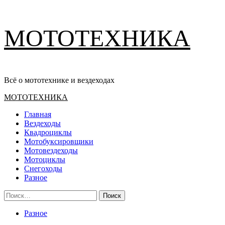
Перейти
МОТОТЕХНИКА
к
содержимому
Всё о мототехнике и вездеходах
Основное
МОТОТЕХНИКА
меню
Главная
Вездеходы
Квадроциклы
Мотобуксировщики
Мотовездеходы
Мотоциклы
Снегоходы
Разное
Найти:
Разное