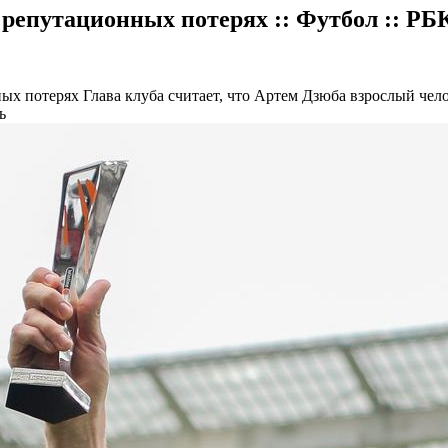
 репутационных потерях :: Футбол :: РБ
ных потерях
Глава клуба считает, что Артем Дзюба взрослый чел
ь