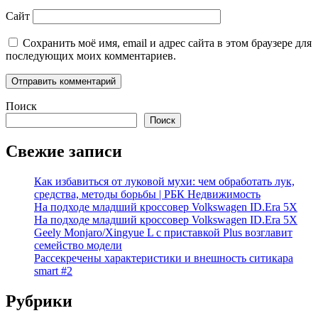
Сайт
Сохранить моё имя, email и адрес сайта в этом браузере для
последующих моих комментариев.
Поиск
Поиск
Свежие записи
Как избавиться от луковой мухи: чем обработать лук,
средства, методы борьбы | РБК Недвижимость
На подходе младший кроссовер Volkswagen ID.Era 5X
На подходе младший кроссовер Volkswagen ID.Era 5X
Geely Monjaro/Xingyue L с приставкой Plus возглавит
семейство модели
Рассекречены характеристики и внешность ситикара
smart #2
Рубрики