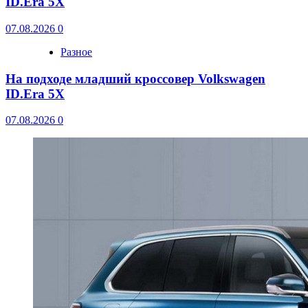
ID.Era 5X
07.08.2026
0
Разное
На подходе младший кроссовер Volkswagen
ID.Era 5X
07.08.2026
0