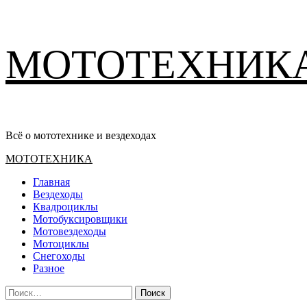
Перейти
МОТОТЕХНИК
к
содержимому
Всё о мототехнике и вездеходах
Основное
МОТОТЕХНИКА
меню
Главная
Вездеходы
Квадроциклы
Мотобуксировщики
Мотовездеходы
Мотоциклы
Снегоходы
Разное
Найти: