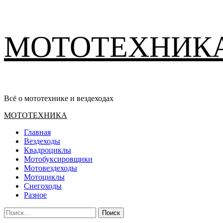
Перейти
МОТОТЕХНИК
к
содержимому
Всё о мототехнике и вездеходах
Основное
МОТОТЕХНИКА
меню
Главная
Вездеходы
Квадроциклы
Мотобуксировщики
Мотовездеходы
Мотоциклы
Снегоходы
Разное
Найти: