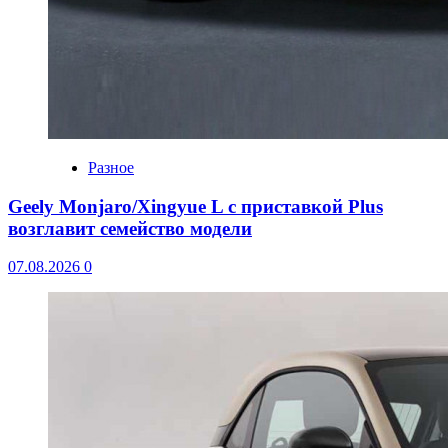
Разное
Geely Monjaro/Xingyue L с приставкой Plus
возглавит семейство модели
07.08.2026
0