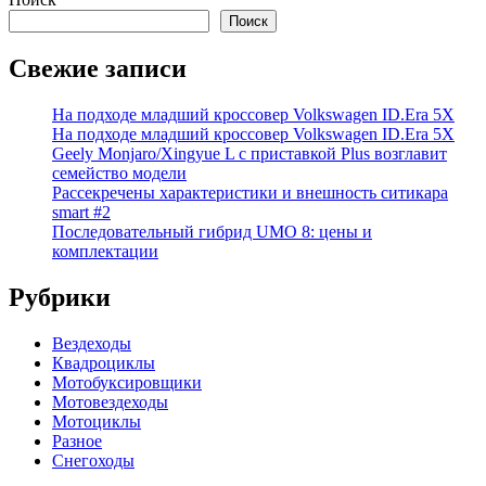
Поиск
Свежие записи
На подходе младший кроссовер Volkswagen ID.Era 5X
На подходе младший кроссовер Volkswagen ID.Era 5X
Geely Monjaro/Xingyue L с приставкой Plus возглавит
семейство модели
Рассекречены характеристики и внешность ситикара
smart #2
Последовательный гибрид UMO 8: цены и
комплектации
Рубрики
Вездеходы
Квадроциклы
Мотобуксировщики
Мотовездеходы
Мотоциклы
Разное
Снегоходы