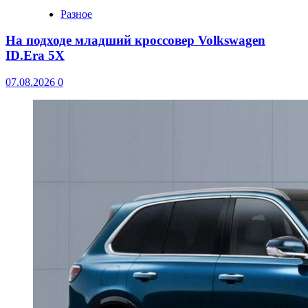
Разное
На подходе младший кроссовер Volkswagen
ID.Era 5X
07.08.2026
0