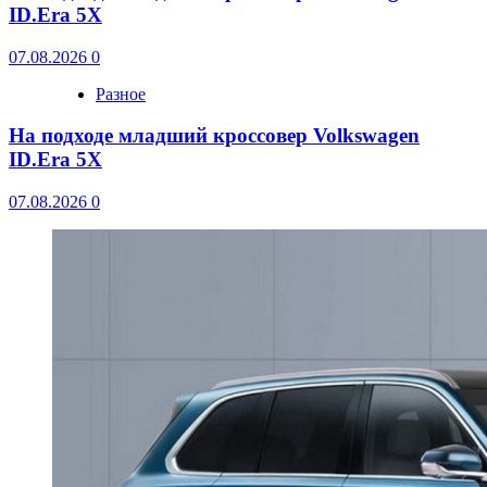
ID.Era 5X
07.08.2026
0
Разное
На подходе младший кроссовер Volkswagen
ID.Era 5X
07.08.2026
0