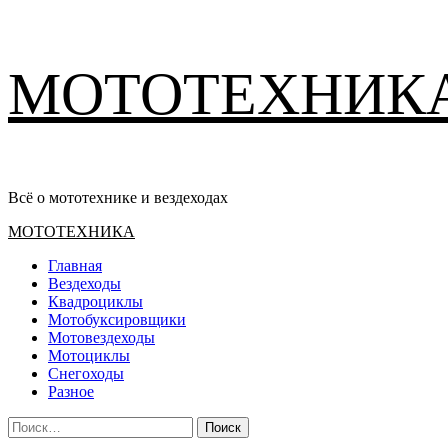
Перейти
МОТОТЕХНИК
к
содержимому
Всё о мототехнике и вездеходах
Основное
МОТОТЕХНИКА
меню
Главная
Вездеходы
Квадроциклы
Мотобуксировщики
Мотовездеходы
Мотоциклы
Снегоходы
Разное
Найти: