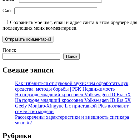
Сайт
Сохранить моё имя, email и адрес сайта в этом браузере для
последующих моих комментариев.
Поиск
Поиск
Свежие записи
Как избавиться от луковой мухи: чем обработать лук,
средства, методы борьбы | РБК Недвижимость
На подходе младший кроссовер Volkswagen ID.Era 5X
На подходе младший кроссовер Volkswagen ID.Era 5X
Geely Monjaro/Xingyue L с приставкой Plus возглавит
семейство модели
Рассекречены характеристики и внешность ситикара
smart #2
Рубрики