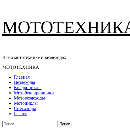
Перейти
МОТОТЕХНИК
к
содержимому
Всё о мототехнике и вездеходах
Основное
МОТОТЕХНИКА
меню
Главная
Вездеходы
Квадроциклы
Мотобуксировщики
Мотовездеходы
Мотоциклы
Снегоходы
Разное
Найти: