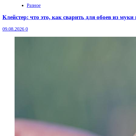
Разное
Клейстер: что это, как сварить для обоев из мук
09.08.2026
0