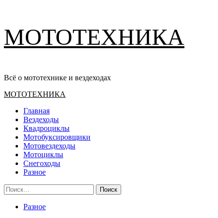
Перейти
МОТОТЕХНИКА
к
содержимому
Всё о мототехнике и вездеходах
Основное
МОТОТЕХНИКА
меню
Главная
Вездеходы
Квадроциклы
Мотобуксировщики
Мотовездеходы
Мотоциклы
Снегоходы
Разное
Найти:
Разное