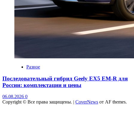
Разное
Последовательный гибрид Geely EX5 EM-R для
России: комплектации и цены
06.08.2026
0
Copyright © Все права защищены.
|
CoverNews
от AF themes.