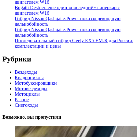
двигателем W16
Bugatti Destrier: еще один «последний» гиперкар с
двигателем W16
Гибрид Nissan Qashqai e-Power показал рекордную
дальнобойность
Гибрид Nissan Qashqai e-Power показал рекордную
дальнобойность
Последовательный гибрид Geely EX5 EM-R для России:
комплектации и цены
Рубрики
Вездеходы
Квадроциклы
Мотобуксировщики
Мотовездеходы
Мотоциклы
Разное
Снегоходы
Возможно, вы пропустили