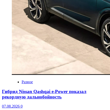
Разное
Гибрид Nissan Qashqai e-Power показал
рекордную дальнобойность
07.08.2026
0