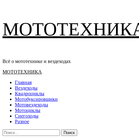
Перейти
МОТОТЕХНИК
к
содержимому
Всё о мототехнике и вездеходах
Основное
МОТОТЕХНИКА
меню
Главная
Вездеходы
Квадроциклы
Мотобуксировщики
Мотовездеходы
Мотоциклы
Снегоходы
Разное
Найти: