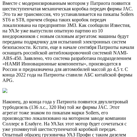
Вместе с модернизированным мотором у Патриота появится
шестиступенчатая механическая коробка передач фирмы JAC.
Это та же трансмиссия, что устанавливается на пикапы Sollers
ST6 и ST8, причем сборка таких коробок передач
локализована на предприятии ЗМЗ. Как сообщили Известия,
на УАЗе уже выпустили опытную партию из 10
внедорожников с новым силовым агрегатом: машины будут
переданы подрядчику для испытаний электронных систем
безопасности. Кстати, еще в начале сентября Патриоты начали
оснащать российской антиблокировочной системой NAMI-
ABS-450. Заявлено, что система разработана подразделением
«НАМИ Инновационные компоненты», производится в
России и предназначена для автомобилей массой до 4,5 т. С
конца 2022 года на Патриоты ставили АБС китайской фирмы
APG.
Наконец, до конца года у Патриота появится двухлитровый
турбодизель (136 л.с., 320 Нм) той же фирмы JAC. Этот
агрегат тоже знаком по пикапам марки Sollers, его
производство локализовано на моторном заводе компании
Соллерс в Елабуге. На УАЗах этот мотор будет сочетаться с
уже упомянутой шестиступенчатой коробкой передач.
Опытный образец грузовичка УАЗ Профи с таким дизелем