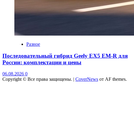
Разное
Последовательный гибрид Geely EX5 EM-R для
России: комплектации и цены
06.08.2026
0
Copyright © Все права защищены.
|
CoverNews
от AF themes.