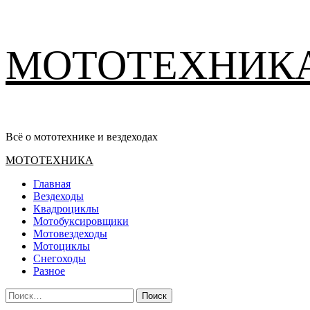
Перейти
МОТОТЕХНИК
к
содержимому
Всё о мототехнике и вездеходах
Основное
МОТОТЕХНИКА
меню
Главная
Вездеходы
Квадроциклы
Мотобуксировщики
Мотовездеходы
Мотоциклы
Снегоходы
Разное
Найти: