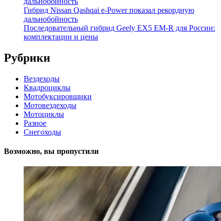
дальнобойность
Гибрид Nissan Qashqai e-Power показал рекордную
дальнобойность
Последовательный гибрид Geely EX5 EM-R для России:
комплектации и цены
Рубрики
Вездеходы
Квадроциклы
Мотобуксировщики
Мотовездеходы
Мотоциклы
Разное
Снегоходы
Возможно, вы пропустили