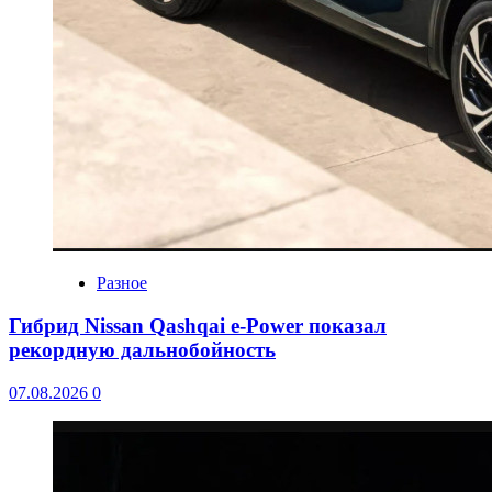
Разное
Гибрид Nissan Qashqai e-Power показал
рекордную дальнобойность
07.08.2026
0