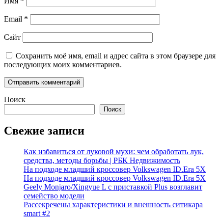
Имя
*
Email
*
Сайт
Сохранить моё имя, email и адрес сайта в этом браузере для
последующих моих комментариев.
Поиск
Поиск
Свежие записи
Как избавиться от луковой мухи: чем обработать лук,
средства, методы борьбы | РБК Недвижимость
На подходе младший кроссовер Volkswagen ID.Era 5X
На подходе младший кроссовер Volkswagen ID.Era 5X
Geely Monjaro/Xingyue L с приставкой Plus возглавит
семейство модели
Рассекречены характеристики и внешность ситикара
smart #2