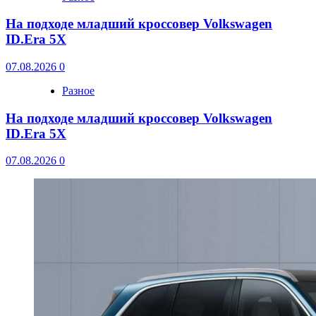
На подходе младший кроссовер Volkswagen
ID.Era 5X
07.08.2026
0
Разное
На подходе младший кроссовер Volkswagen
ID.Era 5X
07.08.2026
0