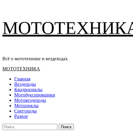
Перейти
МОТОТЕХНИК
к
содержимому
Всё о мототехнике и вездеходах
Основное
МОТОТЕХНИКА
меню
Главная
Вездеходы
Квадроциклы
Мотобуксировщики
Мотовездеходы
Мотоциклы
Снегоходы
Разное
Найти: