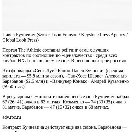
Павел Бучневич
(Фото: Jason Franson / Keystone Press Agency /
Global Look Press)
Портал The Athletic составил рейтинг самых лучших
контрактов по соотношению «цена/качество» среди всех
клубов НХЛ в нынешнем сезоне. В него вошли трое россиян.
Это форварды «Сент-Луис Блюз» Павел Бучневич (средняя
зарплата — $5,8 млн за сезон), «Сан-Хосе Шаркс» Александр
Барабанов ($2,5 млн) и «Ванкувер Кэнакс» Андрей Кузьменко
($950 тыс.).
В регулярном чемпионате нынешнего сезона Бучневич набрал
67 (26+41) очков в 63 матчах, Кузьменко — 74 (39+35) очка в
81 матче, Барабанов — 47 (15+32) очков в 68 матчах.
adv.rbc.ru
Контракт Бучневича действует еще два сезона, Барабанова —