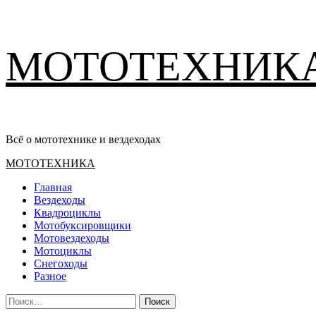
Перейти
МОТОТЕХНИК
к
содержимому
Всё о мототехнике и вездеходах
Основное
МОТОТЕХНИКА
меню
Главная
Вездеходы
Квадроциклы
Мотобуксировщики
Мотовездеходы
Мотоциклы
Снегоходы
Разное
Найти: