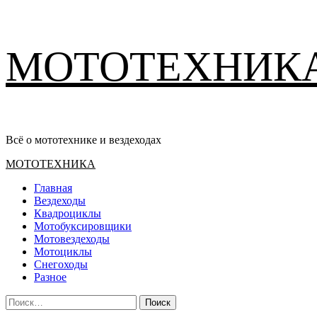
Перейти
МОТОТЕХНИК
к
содержимому
Всё о мототехнике и вездеходах
Основное
МОТОТЕХНИКА
меню
Главная
Вездеходы
Квадроциклы
Мотобуксировщики
Мотовездеходы
Мотоциклы
Снегоходы
Разное
Найти: