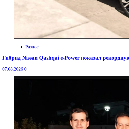
Разное
Гибрид Nissan Qashqai e-Power показал рекордну
07.08.2026
0