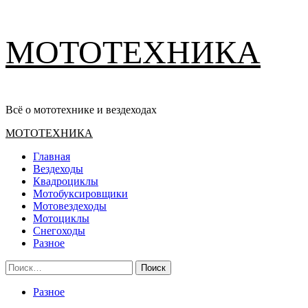
Перейти
МОТОТЕХНИКА
к
содержимому
Всё о мототехнике и вездеходах
Основное
МОТОТЕХНИКА
меню
Главная
Вездеходы
Квадроциклы
Мотобуксировщики
Мотовездеходы
Мотоциклы
Снегоходы
Разное
Найти:
Разное