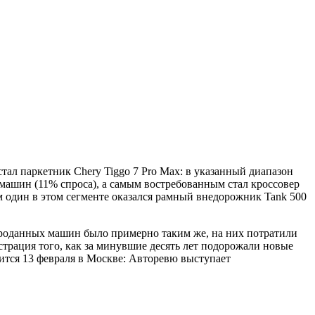
ал паркетник Chery Tiggo 7 Pro Max: в указанный диапазон
 машин (11% спроса), а самым востребованным стал кроссовер
м один в этом сегменте оказался рамный внедорожник Tank 500
о проданных машин было примерно таким же, на них потратили
страция того, как за минувшие десять лет подорожали новые
ится 13 февраля в Москве: Авторевю выступает