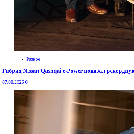
Разное
Гибрид Nissan Qashqai e-Power показал рекордну
07.08.2026
0