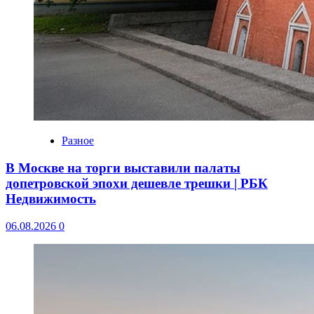
Разное
В Москве на торги выставили палаты
допетровской эпохи дешевле трешки | РБК
Недвижимость
06.08.2026
0