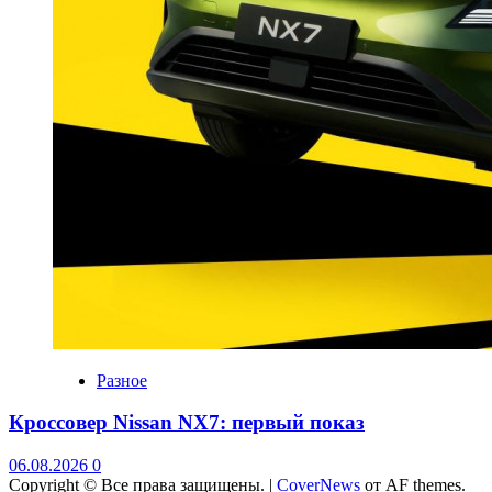
Разное
Кроссовер Nissan NX7: первый показ
06.08.2026
0
Copyright © Все права защищены.
|
CoverNews
от AF themes.