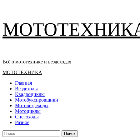
Перейти
МОТОТЕХНИК
к
содержимому
Всё о мототехнике и вездеходах
Основное
МОТОТЕХНИКА
меню
Главная
Вездеходы
Квадроциклы
Мотобуксировщики
Мотовездеходы
Мотоциклы
Снегоходы
Разное
Найти: