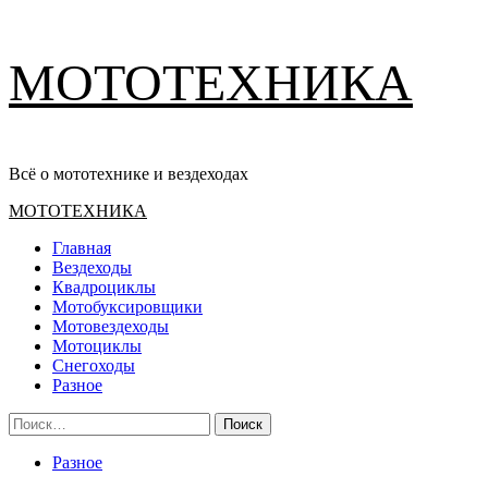
Перейти
МОТОТЕХНИКА
к
содержимому
Всё о мототехнике и вездеходах
Основное
МОТОТЕХНИКА
меню
Главная
Вездеходы
Квадроциклы
Мотобуксировщики
Мотовездеходы
Мотоциклы
Снегоходы
Разное
Найти:
Разное