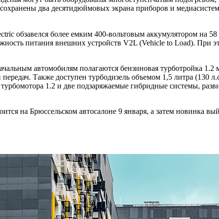
сохранены два десятидюймовых экрана приборов и медиасистемы 
ctric обзавелся более емким 400-вольтовым аккумулятором на 58
жность питания внешних устройств V2L (Vehicle to Load). При 
начальным автомобилям полагаются бензиновая турботройка 1.2 
редач. Также доступен турбодизель объемом 1,5 литра (130 л.с.
го турбомотора 1.2 и две подзаряжаемые гибридные системы, раз
тоится на Брюссельском автосалоне 9 января, а затем новинка 