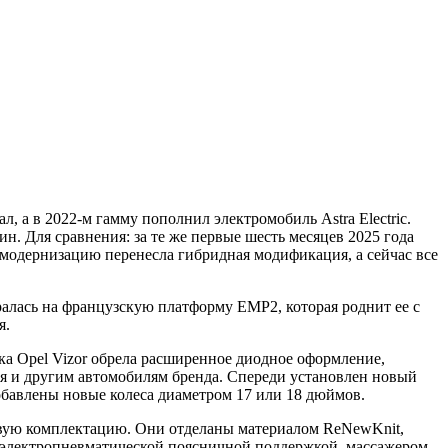
, а в 2022-м гамму пополнил электромобиль Astra Electric.
. Для сравнения: за те же первые шесть месяцев 2025 года
ю модернизацию перенесла гибридная модификация, а сейчас все
ралась на французскую платформу EMP2, которая роднит ее с
я.
а Opel Vizor обрела расширенное диодное оформление,
я и другим автомобилям бренда. Спереди установлен новый
добавлены новые колеса диаметром 17 или 18 дюймов.
азовую комплектацию. Они отделаны материалом ReNewKnit,
, электропневматической поясничной поддержкой, массажером