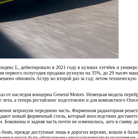
декс L, дебютировало в 2021 году в кузовах хэтчбек и универсал
м первого полугодия продажи рухнули на 35%, до 29 тысяч машин
решено обновить Астру во второй раз за год: летом техническу
з от наследия концерна General Motors. Немецкая модель переб
 лета, а теперь рестайлинг подготовлен и для компактного Опел
ения затронули переднюю часть. Фирменная радиаторная решетк
оздают новый фирменный стиль, который впоследствии достанетс
. Боковины и задняя часть почти не изменились, зато в гамму 
li-Seats, прежде доступные лишь в дорогих версиях, вошли в б
 Сиденья могут быть оборудованы многоступенчатым подогревом