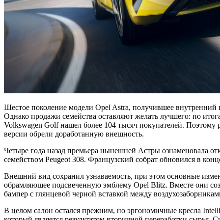
Шестое поколение модели Opel Astra, получившее внутренний ин
Однако продажи семейства оставляют желать лучшего: по итога
Volkswagen Golf нашел более 104 тысяч покупателей. Поэтому 
версии обрели доработанную внешность.
Четыре года назад премьера нынешней Астры ознаменовала отка
семейством Peugeot 308. Французский собрат обновился в конце
Внешний вид сохранил узнаваемость, при этом основные измен
обрамляющее подсвеченную эмблему Opel Blitz. Вместе они с
бампер с глянцевой черной вставкой между воздухозаборниками
В целом салон остался прежним, но эргономичные кресла Intel
который является результатом вторичной переработки сырья.