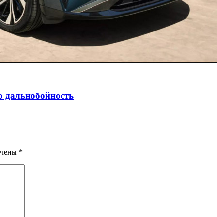
ю дальнобойность
ечены
*