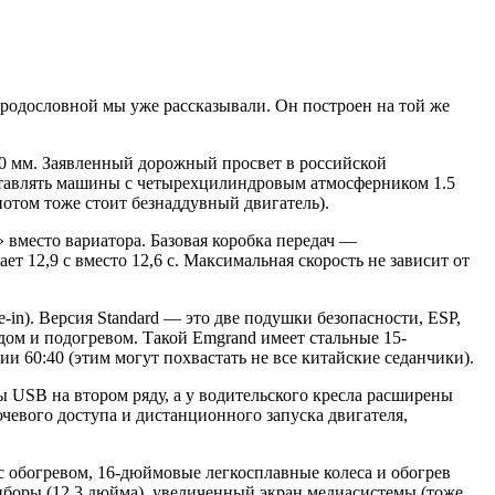
 родословной мы уже рассказывали. Он построен на той же
60 мм. Заявленный дорожный просвет в российской
оставлять машины с четырехцилиндровым атмосферником 1.5
апотом тоже стоит безнаддувный двигатель).
 вместо вариатора. Базовая коробка передач —
т 12,9 с вместо 12,6 с. Максимальная скорость не зависит от
-in). Версия Standard — это две подушки безопасности, ESP,
дом и подогревом. Такой Emgrand имеет стальные 15-
ии 60:40 (этим могут похвастать не все китайские седанчики).
ы USB на втором ряду, а у водительского кресла расширены
чевого доступа и дистанционного запуска двигателя,
с обогревом, 16-дюймовые легкосплавные колеса и обогрев
риборы (12,3 дюйма), увеличенный экран медиасистемы (тоже