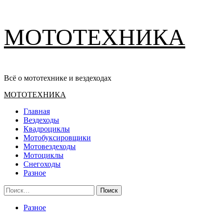
Перейти
МОТОТЕХНИКА
к
содержимому
Всё о мототехнике и вездеходах
Основное
МОТОТЕХНИКА
меню
Главная
Вездеходы
Квадроциклы
Мотобуксировщики
Мотовездеходы
Мотоциклы
Снегоходы
Разное
Найти:
Разное