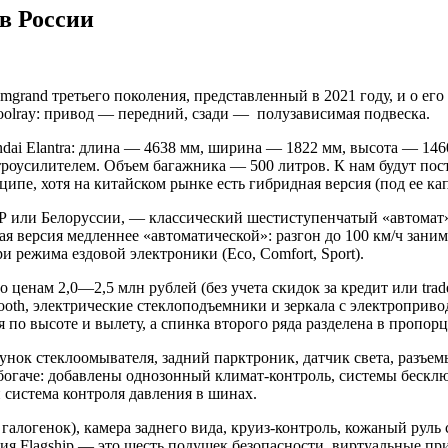
в России
grand третьего поколения, представленный в 2021 году, и о его
oolray: привод — передний, сзади — полузависимая подвеска.
undai Elantra: длина — 4638 мм, ширина — 1822 мм, высота — 14
ктроусилителем. Объем багажника — 500 литров. К нам будут п
нципе, хотя на китайском рынке есть гибридная версия (под ее к
НР или Белоруссии, — классический шестиступенчатый «автомат»
 версия медленнее «автоматической»: разгон до 100 км/ч занимае
и режима ездовой электроники (Eco, Comfort, Sport).
ценам 2,0—2,5 млн рублей (без учета скидок за кредит или trade
oth, электрические стеклоподъемники и зеркала с электроприво
 по высоте и вылету, а спинка второго ряда разделена в пропорц
нок стеклоомывателя, задний парктроник, датчик света, разъем
богаче: добавлены однозонный климат-контроль, системы бесклю
система контроля давления в шинах.
логенок), камера заднего вида, круиз-контроль, кожаный руль 
рсия Flagship — это шесть подушек безопасности, виртуальные п