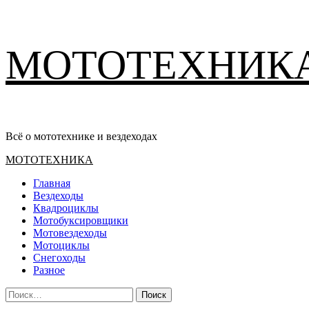
Перейти
МОТОТЕХНИК
к
содержимому
Всё о мототехнике и вездеходах
Основное
МОТОТЕХНИКА
меню
Главная
Вездеходы
Квадроциклы
Мотобуксировщики
Мотовездеходы
Мотоциклы
Снегоходы
Разное
Найти: