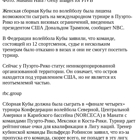
Фото: Masashi Hara / Getty Images for FIVB
Женская сборная Кубы по волейболу была лишена
возможности сыграть на международном турнире в Пуэрто-
Рико из-за новых визовых ограничений, введенных
президентом США Дональдом Трампом, сообщает NBC.
В Федерации волейбола Кубы заявили, что команде,
состоящей из 12 спортсменок, судье и нескольким
тренерам было отказано в визах и они не смогут посетить
турнир.
Сейчас у Пуэрто-Рико статус неинкорпорированной
организованной территории. Он означает, что остров
находится под управлением США, но не является их
неотъемлемой частью.
rbc.group
Сборная Кубы должна была сыграть в «финале четырех»
турнира Конфедерации волейбола Северной, Центральной
Америки и Карибского бассейна (NORCECA) в Манати с
командами Пуэрто-Рико, Мексики и Коста-Рики. Турнир дает
рейтинговые очки для квалификации в Лигу наций. Тренер
кубинской команды Вильфредо Робинсон заявил, что из-за
пропуска его команда, скорее всего, не попадет в эту лигу.