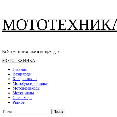
Перейти
МОТОТЕХНИК
к
содержимому
Всё о мототехнике и вездеходах
Основное
МОТОТЕХНИКА
меню
Главная
Вездеходы
Квадроциклы
Мотобуксировщики
Мотовездеходы
Мотоциклы
Снегоходы
Разное
Найти: