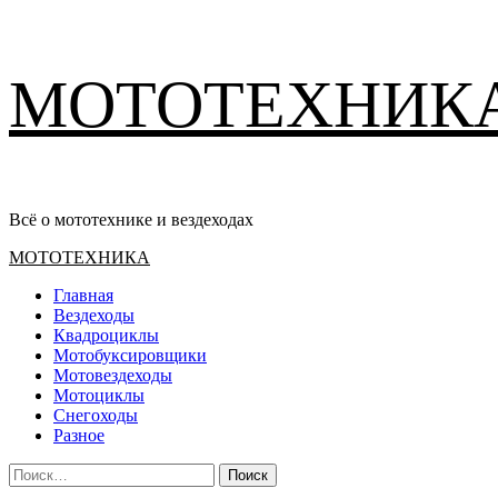
Перейти
МОТОТЕХНИК
к
содержимому
Всё о мототехнике и вездеходах
Основное
МОТОТЕХНИКА
меню
Главная
Вездеходы
Квадроциклы
Мотобуксировщики
Мотовездеходы
Мотоциклы
Снегоходы
Разное
Найти: