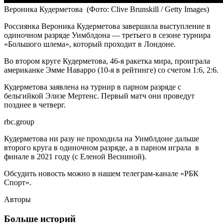
Вероника Кудерметова
(Фото: Clive Brunskill / Getty Images)
Россиянка Вероника Кудерметова завершила выступление в
одиночном разряде Уимблдона — третьего в сезоне турнира
«Большого шлема», который проходит в Лондоне.
Во втором круге Кудерметова, 46-я ракетка мира, проиграла
американке Эмме Наварро (10-я в рейтинге) со счетом 1:6, 2:6.
Кудерметова заявлена на турнир в парном разряде с
бельгийкой Элизе Мертенс. Первый матч они проведут
позднее в четверг.
rbc.group
Кудерметова ни разу не проходила на Уимблдоне дальше
второго круга в одиночном разряде, а в парном играла в
финале в 2021 году (с Еленой Весниной).
Обсудить новость можно в нашем телеграм-канале «РБК
Спорт».
Авторы
Больше историй