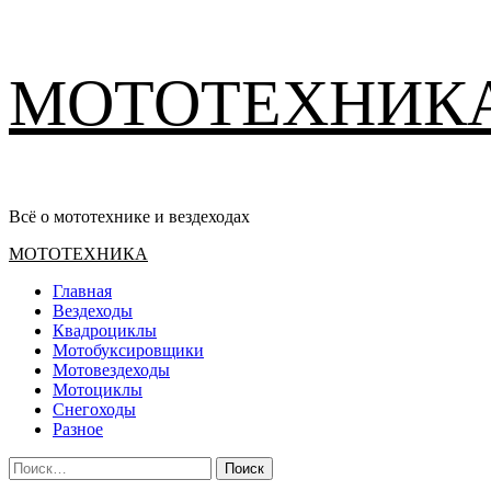
Перейти
МОТОТЕХНИК
к
содержимому
Всё о мототехнике и вездеходах
Основное
МОТОТЕХНИКА
меню
Главная
Вездеходы
Квадроциклы
Мотобуксировщики
Мотовездеходы
Мотоциклы
Снегоходы
Разное
Найти: