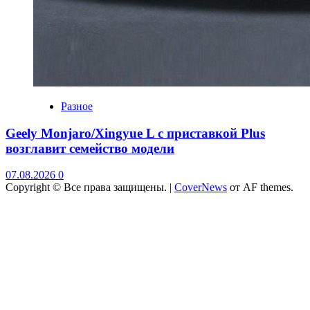
Разное
Geely Monjaro/Xingyue L с приставкой Plus
возглавит семейство модели
07.08.2026
0
Copyright © Все права защищены.
|
CoverNews
от AF themes.