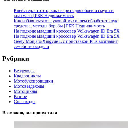
Клейстер: что это, как сварить для обоев из муки и
крахмала | РБК Недвижимость
Как избавиться от луковой мухи: чем обработать лук,
средства, методы борьбы | РБК Недвижимость
На подходе младший кроссовер Volkswagen ID.Era 5X
На подходе младший кроссовер Volkswagen ID.Era 5X
Geely Monjaro/Xingyue L с приставкой Plus возглавит
семейство модели
Рубрики
Вездеходы
Квадроциклы
Мотобуксировщики
Мотовездеходы
Мотоциклы
Разное
Снегоходы
Возможно, вы пропустили