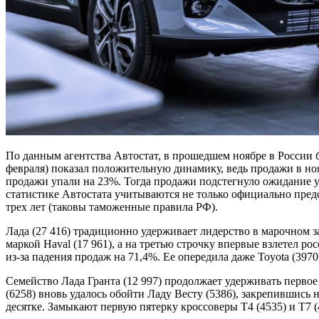
По данным агентства Автостат, в прошедшем ноябре в России б
февраля) показал положительную динамику, ведь продажи в ноя
продажи упали на 23%. Тогда продажи подстегнуло ожидание ув
статистике Автостата учитываются не только официально предс
трех лет (таковы таможенные правила РФ).
Лада (27 416) традиционно удерживает лидерство в марочном з
маркой Haval (17 961), а на третью строчку впервые взлетел р
из-за падения продаж на 71,4%. Ее опередила даже Toyota (3970
Семейство Лада Гранта (12 997) продолжает удерживать первое 
(6258) вновь удалось обойти Ладу Весту (5386), закрепившис
десятке. Замыкают первую пятерку кроссоверы T4 (4535) и T7 (