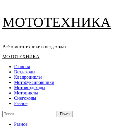
Перейти
МОТОТЕХНИКА
к
содержимому
Всё о мототехнике и вездеходах
Основное
МОТОТЕХНИКА
меню
Главная
Вездеходы
Квадроциклы
Мотобуксировщики
Мотовездеходы
Мотоциклы
Снегоходы
Разное
Найти:
Разное