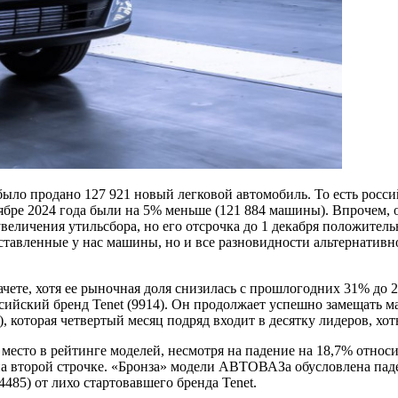
ыло продано 127 921 новый легковой автомобиль. То есть росси
бре 2024 года были на 5% меньше (121 884 машины). Впрочем, о
еличения утильсбора, но его отсрочка до 1 декабря положительн
тавленные у нас машины, но и все разновидности альтернативно
ачете, хотя ее рыночная доля снизилась с прошлогодних 31% до
оссийский бренд Tenet (9914). Он продолжает успешно замещать 
), которая четвертый месяц подряд входит в десятку лидеров, хо
место в рейтинге моделей, несмотря на падение на 18,7% относи
ь на второй строчке. «Бронза» модели АВТОВАЗа обусловлена па
4485) от лихо стартовавшего бренда Tenet.