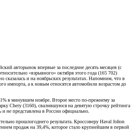
йский авторынок впервые за последние десять месяцев (с
тносительно «взрывного» октября этого года (165 702)
о сказалась и на ноябрьских результатах. Напомним, что в
го импорта, а к новым относятся автомобили возрастом до
 21% в минувшем ноябре. Второе место по-прежнему за
марку Chery (3160), свалившуюся на девятую строчку рейтинга
ть и не представлена в России официально.
тельно прошлогоднего результата. Кроссоверу Haval Jolion
дением продаж на 39,4%, которое стало крупнейшим в первой