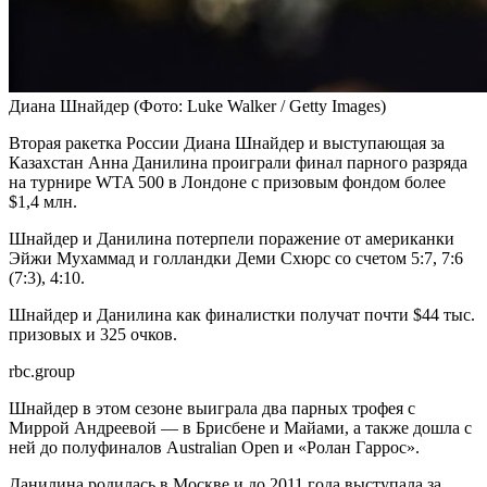
Диана Шнайдер
(Фото: Luke Walker / Getty Images)
Вторая ракетка России Диана Шнайдер и выступающая за
Казахстан Анна Данилина проиграли финал парного разряда
на турнире WTA 500 в Лондоне с призовым фондом более
$1,4 млн.
Шнайдер и Данилина потерпели поражение от американки
Эйжи Мухаммад и голландки Деми Схюрс со счетом 5:7, 7:6
(7:3), 4:10.
Шнайдер и Данилина как финалистки получат почти $44 тыс.
призовых и 325 очков.
rbc.group
Шнайдер в этом сезоне выиграла два парных трофея с
Миррой Андреевой — в Брисбене и Майами, а также дошла с
ней до полуфиналов Australian Open и «Ролан Гаррос».
Данилина родилась в Москве и до 2011 года выступала за