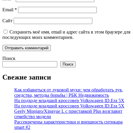
Email
*
Сайт
Сохранить моё имя, email и адрес сайта в этом браузере для
последующих моих комментариев.
Поиск
Поиск
Свежие записи
Как избавиться от луковой мухи: чем обработать лук,
средства, методы борьбы | РБК Недвижимость
На подходе младший кроссовер Volkswagen ID.Era 5X
На подходе младший кроссовер Volkswagen ID.Era 5X
Geely Monjaro/Xingyue L с приставкой Plus возглавит
семейство модели
Рассекречены характеристики и внешность ситикара
smart #2