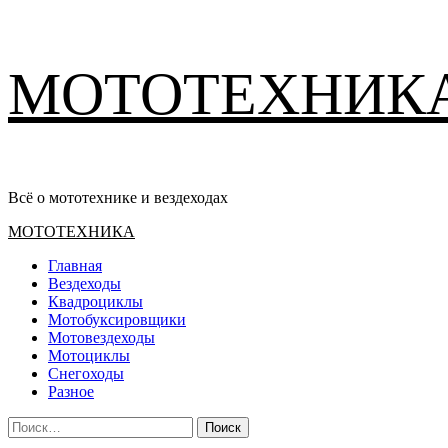
Перейти
МОТОТЕХНИК
к
содержимому
Всё о мототехнике и вездеходах
Основное
МОТОТЕХНИКА
меню
Главная
Вездеходы
Квадроциклы
Мотобуксировщики
Мотовездеходы
Мотоциклы
Снегоходы
Разное
Найти: