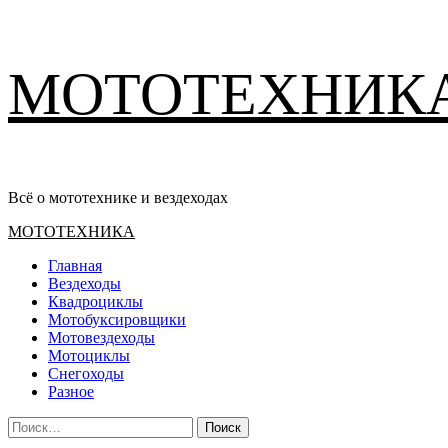
Перейти
МОТОТЕХНИК
к
содержимому
Всё о мототехнике и вездеходах
Основное
МОТОТЕХНИКА
меню
Главная
Вездеходы
Квадроциклы
Мотобуксировщики
Мотовездеходы
Мотоциклы
Снегоходы
Разное
Найти: