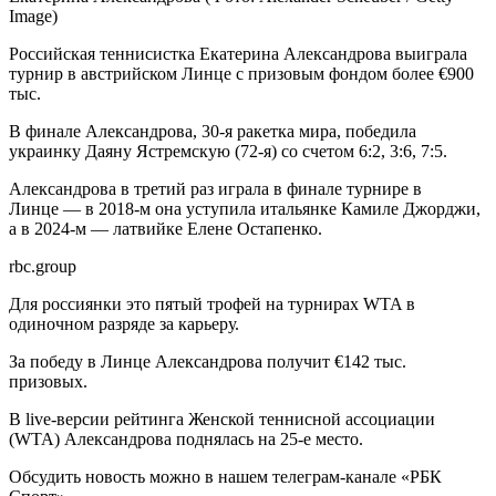
Image)
Российская теннисистка Екатерина Александрова выиграла
турнир в австрийском Линце с призовым фондом более €900
тыс.
В финале Александрова, 30-я ракетка мира, победила
украинку Даяну Ястремскую (72-я) со счетом 6:2, 3:6, 7:5.
Александрова в третий раз играла в финале турнире в
Линце — в 2018-м она уступила итальянке Камиле Джорджи,
а в 2024-м — латвийке Елене Остапенко.
rbc.group
Для россиянки это пятый трофей на турнирах WTA в
одиночном разряде за карьеру.
За победу в Линце Александрова получит €142 тыс.
призовых.
В live-версии рейтинга Женской теннисной ассоциации
(WTA) Александрова поднялась на 25-е место.
Обсудить новость можно в нашем телеграм-канале «РБК