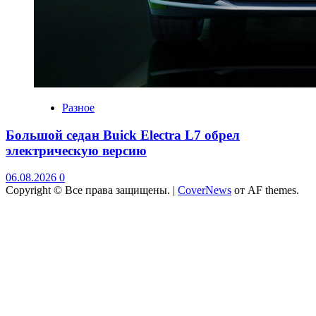
Разное
Большой седан Buick Electra L7 обрел
электрическую версию
06.08.2026
0
Copyright © Все права защищены.
|
CoverNews
от AF themes.