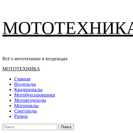
Перейти
МОТОТЕХНИК
к
содержимому
Всё о мототехнике и вездеходах
Основное
МОТОТЕХНИКА
меню
Главная
Вездеходы
Квадроциклы
Мотобуксировщики
Мотовездеходы
Мотоциклы
Снегоходы
Разное
Найти: