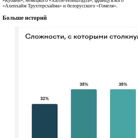
«Кубани», немецкого «Халле-Нойштадта», французского
«Ахенхайм Трухтерсхайма» и белорусского «Гомеля».
Больше историй