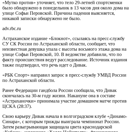
«Мутко против» уточняет, что тело 29-летней спортсменки
было обнаружено в понедельник в 13 часов дня около дома на
улице Софьи Перовской. Причина падения выясняется,
никакой записки обнаружено не было.
adv.rbc.ru
Астраханское издание «Блокнот», ссылаясь на пресс-службу
СУ СК России по Астраханской области, сообщает, что
неизвестная девушка упала с высоты восьмого этажа дома на
улице Софьи Перовской, 10. В ведомстве добавили, что по
факту происшествия ведут расследование. Источник издания
также подтвердил, что речь идет о Дивак.
«РБК Спорт» направил запрос в пресс-службу УМВД России
по Астраханской области.
Ранее Федерации гандбола России сообщила, что Дивак
скончалась на 30-м году жизни. Накануне она в составе
«Астраханочки» принимала участие домашнем матче против
ЦСКА (28:37).
Свою карьеру Дивак начала в волгоградском клубе «Динамо-
Синара», с которым трижды выиграла чемпионат России.
Затем разыгрывающая защищала цвета краснодарской