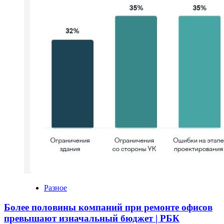
Разное
Более половины компаний при ремонте офисов
превышают изначальный бюджет | РБК