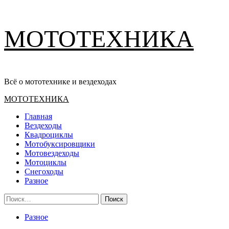
Перейти
МОТОТЕХНИКА
к
содержимому
Всё о мототехнике и вездеходах
Основное
МОТОТЕХНИКА
меню
Главная
Вездеходы
Квадроциклы
Мотобуксировщики
Мотовездеходы
Мотоциклы
Снегоходы
Разное
Найти:
Разное