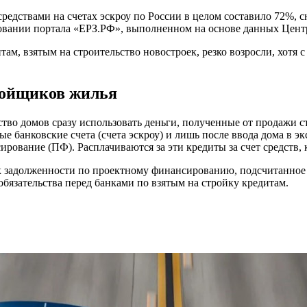
едствами на счетах эскроу по России в целом составило 72%, сн
вании портала «ЕРЗ.РФ», выполненном на основе данных Цент
там, взятым на строительство новостроек, резко возросли, хотя 
ройщиков жилья
ство домов сразу использовать деньги, полученные от продажи с
бые банковские счета (счета эскроу) и лишь после ввода дома в
ование (ПФ). Расплачиваются за эти кредиты за счет средств, к
) к задолженности по проектному финансированию, подсчитанное
бязательства перед банками по взятым на стройку кредитам.