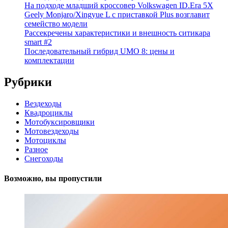
На подходе младший кроссовер Volkswagen ID.Era 5X
Geely Monjaro/Xingyue L с приставкой Plus возглавит
семейство модели
Рассекречены характеристики и внешность ситикара
smart #2
Последовательный гибрид UMO 8: цены и
комплектации
Рубрики
Вездеходы
Квадроциклы
Мотобуксировщики
Мотовездеходы
Мотоциклы
Разное
Снегоходы
Возможно, вы пропустили