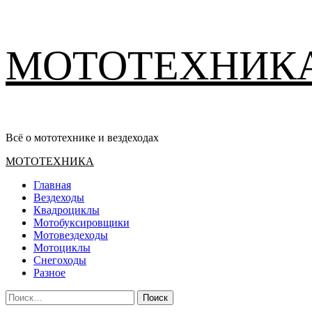
Перейти
МОТОТЕХНИК
к
содержимому
Всё о мототехнике и вездеходах
Основное
МОТОТЕХНИКА
меню
Главная
Вездеходы
Квадроциклы
Мотобуксировщики
Мотовездеходы
Мотоциклы
Снегоходы
Разное
Найти: