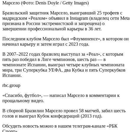
Марсело
(Фото: Denis Doyle / Getty Images)
Бразильский защитник Марсело, выигравший 25 трофеев с
мадридским «Реалом» объявил в Instagram (владелец сети Meta
признана в России экстремистской и запрещена) о
завершении профессиональной карьеры в 36 лет.
Последним клубом Марсело был «Флуминенсе», в котором он
начинал карьеру и затем играл с 2023 года.
В 2007–2022 годах бразилец выступал за «Реал», с которым
пять раз победил в Лиге чемпионов, шесть раз — в
чемпионате Испании, выиграл четыре клубных чемпионата
мира, три Суперкубка УЕФА, два Кубка и пять Суперкубков
Испании.
rbc.group
«Спасибо, футбол», — написал Марсело в комментарии к
прощальному видео.
В сборной Бразилии Марсело провел 58 матчей, забил шесть
голов и выиграл Кубок конфедераций (2013 год).
Обсудить новость можно в нашем телеграм-канале «РБК
Спорт».