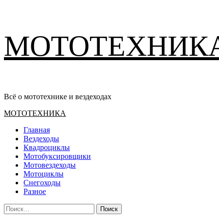
Перейти
МОТОТЕХНИК
к
содержимому
Всё о мототехнике и вездеходах
Основное
МОТОТЕХНИКА
меню
Главная
Вездеходы
Квадроциклы
Мотобуксировщики
Мотовездеходы
Мотоциклы
Снегоходы
Разное
Найти: