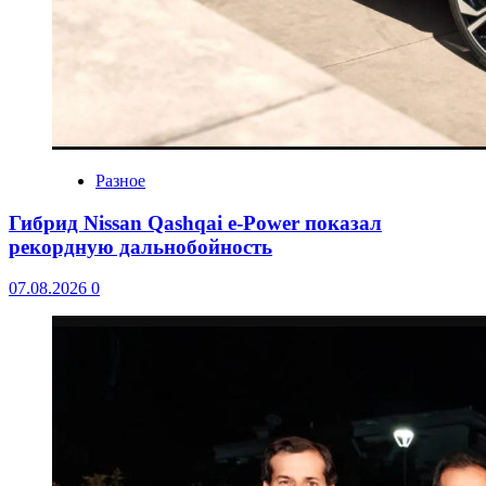
Разное
Гибрид Nissan Qashqai e-Power показал
рекордную дальнобойность
07.08.2026
0