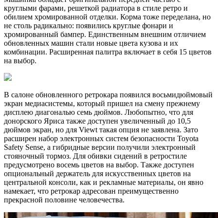
круглыми фарами, решеткой радиатора в стиле ретро и
обилием хромированной отделки. Корма тоже переделана, но
не столь радикально: появились круглые фонари и
хромированный бампер. Единственным внешним отличием
обновленных машин стали новые цвета кузова и их
комбинации. Расширенная палитра включает в себя 15 цветов
на выбор.
В салоне обновленного ретрокара появился восьмидюймовый
экран медиасистемы, который пришел на смену прежнему
дисплею диагональю семь дюймов. Любопытно, что для
донорского Яриса также доступен увеличенный до 10,5
дюймов экран, но для Viewt такая опция не заявлена. Зато
расширен набор электронных систем безопасности Toyota
Safety Sense, а гибридные версии получили электронный
стояночный тормоз. Для обивки сидений в ретростиле
предусмотрено восемь цветов на выбор. Также доступен
опциональный держатель для искусственных цветов на
центральной консоли, как и рекламные материалы, он явно
намекает, что ретрокар адресован преимущественно
прекрасной половине человечества.