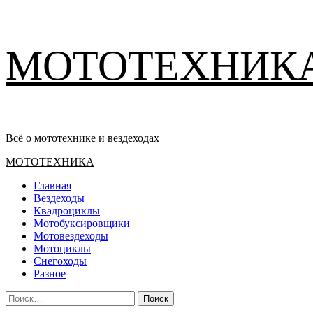
Перейти
МОТОТЕХНИК
к
содержимому
Всё о мототехнике и вездеходах
Основное
МОТОТЕХНИКА
меню
Главная
Вездеходы
Квадроциклы
Мотобуксировщики
Мотовездеходы
Мотоциклы
Снегоходы
Разное
Найти: