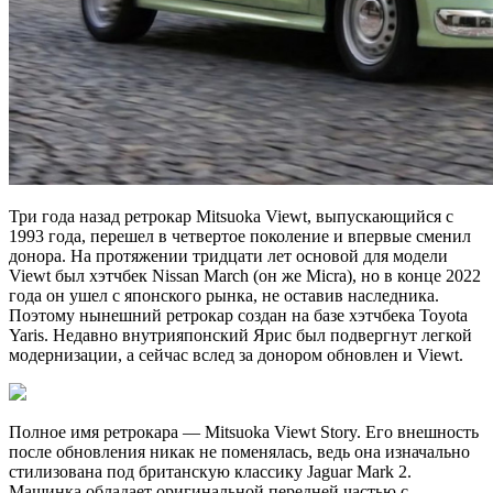
Три года назад ретрокар Mitsuoka Viewt, выпускающийся с
1993 года, перешел в четвертое поколение и впервые сменил
донора. На протяжении тридцати лет основой для модели
Viewt был хэтчбек Nissan March (он же Micra), но в конце 2022
года он ушел с японского рынка, не оставив наследника.
Поэтому нынешний ретрокар создан на базе хэтчбека Toyota
Yaris. Недавно внутрияпонский Ярис был подвергнут легкой
модернизации, а сейчас вслед за донором обновлен и Viewt.
Полное имя ретрокара — Mitsuoka Viewt Story. Его внешность
после обновления никак не поменялась, ведь она изначально
стилизована под британскую классику Jaguar Mark 2.
Машинка обладает оригинальной передней частью с