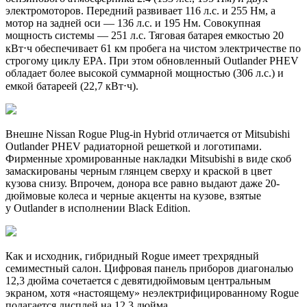
электромоторов. Передний развивает 116 л.с. и 255 Нм, а
мотор на задней оси — 136 л.с. и 195 Нм. Совокупная
мощность системы — 251 л.с. Тяговая батарея емкостью 20
кВт⋅ч обеспечивает 61 км пробега на чистом электричестве по
строгому циклу EPA. При этом обновленный Outlander PHEV
обладает более высокой суммарной мощностью (306 л.с.) и
емкой батареей (22,7 кВт⋅ч).
Внешне Nissan Rogue Plug-in Hybrid отличается от Mitsubishi
Outlander PHEV радиаторной решеткой и логотипами.
Фирменные хромированные накладки Mitsubishi в виде скоб
замаскированы черным глянцем сверху и краской в цвет
кузова снизу. Впрочем, донора все равно выдают даже 20-
дюймовые колеса и черные акценты на кузове, взятые
у Outlander в исполнении Black Edition.
Как и исходник, гибридный Rogue имеет трехрядный
семиместный салон. Цифровая панель приборов диагональю
12,3 дюйма сочетается с девятидюймовым центральным
экраном, хотя «настоящему» неэлектрифицированному Rogue
полагается дисплей на 12,3 дюйма.