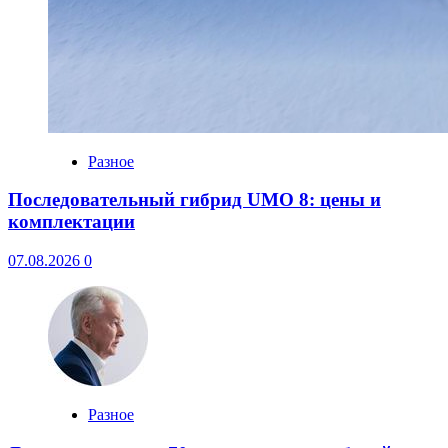
Разное
Последовательный гибрид UMO 8: цены и
комплектации
07.08.2026
0
Разное