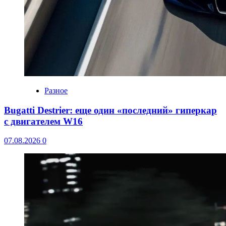
Разное
Bugatti Destrier: еще один «последний» гиперкар
с двигателем W16
07.08.2026
0