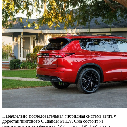
Параллельно-последовательная гибридная система взята у
дорестайлингового Outlander PHEV. Она состоит из
бензинового атмосферника 2.4 (133 л.с., 195 Нм) и двух