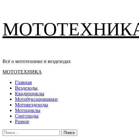
Перейти
МОТОТЕХНИК
к
содержимому
Всё о мототехнике и вездеходах
Основное
МОТОТЕХНИКА
меню
Главная
Вездеходы
Квадроциклы
Мотобуксировщики
Мотовездеходы
Мотоциклы
Снегоходы
Разное
Найти: