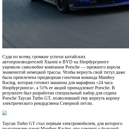
Судя по всему, громкие успехи китайских
автопроизводителей Xiaomi и BYD на Нюрбургринге
ущемили самолюбие компании Porsche — прежнего короля
знаменитой немецкой трассы. Чтобы вернуть свой титул даже
была привлечена придворная гоночная команда Manthey
Racing, которая готовит машины для марафона «24 часа
Нюрбургринга», а 51% ее акций принадлежит Porsche. В
результате был разработан специальный набор для седана
Porsche Taycan Turbo GT, позволивший ему вернуть корону
электрического рекордсмена Северной петли.
Taycan Turbo GT стал первым электромобилем, для которого
подготовлен пакет Manthey Racing, что говорит о большой