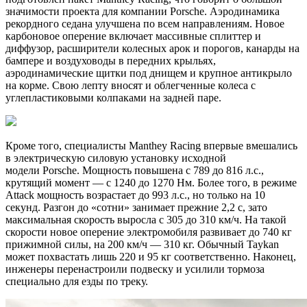
значимости проекта для компании Porsche. Аэродинамика
рекордного седана улучшена по всем направлениям. Новое
карбоновое оперение включает массивные сплиттер и
диффузор, расширители колесных арок и порогов, канарды на
бампере и воздуховоды в передних крыльях,
аэродинамические щитки под днищем и крупное антикрыло
на корме. Свою лепту вносят и облегченные колеса с
углепластиковыми колпаками на задней паре.
Кроме того, специалисты Manthey Racing впервые вмешались
в электрическую силовую установку исходной
модели Porsche. Мощность повышена с 789 до 816 л.с.,
крутящий момент — с 1240 до 1270 Нм. Более того, в режиме
Attack мощность возрастает до 993 л.с., но только на 10
секунд. Разгон до «сотни» занимает прежние 2,2 с, зато
максимальная скорость выросла с 305 до 310 км/ч. На такой
скорости новое оперение электромобиля развивает до 740 кг
прижимной силы, на 200 км/ч — 310 кг. Обычный Taykan
может похвастать лишь 220 и 95 кг соответственно. Наконец,
инженеры перенастроили подвеску и усилили тормоза
специально для езды по треку.