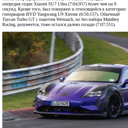
опередив седан Xiaomi SU7 Ultra (7:04,957) более чем на 9
секунд. Кроме того, был повержен и относящийся к категории
гиперкаров BYD Yangwang U9 Xtreme (6:59,157). Обычный
Taycan Turbo GT с пакетом Weissach, но без набора Manthey
Racing, разумеется, тоже остался далеко позади (7:07,551).