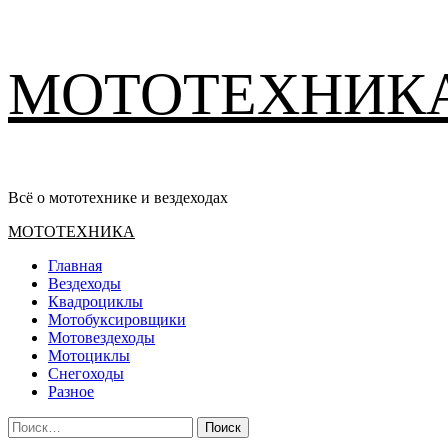
Перейти
МОТОТЕХНИК
к
содержимому
Всё о мототехнике и вездеходах
Основное
МОТОТЕХНИКА
меню
Главная
Вездеходы
Квадроциклы
Мотобуксировщики
Мотовездеходы
Мотоциклы
Снегоходы
Разное
Найти: