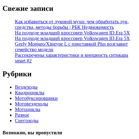
Свежие записи
Как избавиться от луковой мухи: чем обработать лук,
средства, методы борьбы | РБК Недвижимость
На подходе младший кроссовер Volkswagen ID.Era 5X
На подходе младший кроссовер Volkswagen ID.Era 5X
Geely Monjaro/Xingyue L с приставкой Plus возглавит
семейство модели
Рассекречены характеристики и внешность ситикара
smart #2
Рубрики
Вездеходы
Квадроциклы
Мотобуксировщики
Мотовездеходы
Мотоциклы
Разное
Снегоходы
Возможно, вы пропустили