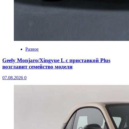
Разное
Geely Monjaro/Xingyue L с приставкой Plus
возглавит семейство модели
07.08.2026
0