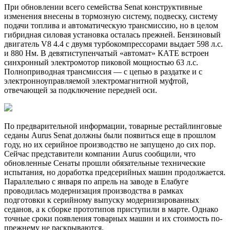
При обновлении всего семейства Senat конструктивные
изменения внесены в тормозную систему, подвеску, систему
подачи топлива и автоматическую трансмиссию, но в целом
гибридная силовая установка осталась прежней. Бензиновый
двигатель V8 4.4 с двумя турбокомпрессорами выдает 598 л.с.
и 880 Нм. В девятиступенчатый «автомат» КАТЕ встроен
синхронный электромотор пиковой мощностью 63 л.с.
Полноприводная трансмиссия — с цепью в раздатке и с
электронноуправляемой электромагнитной муфтой,
отвечающей за подключение передней оси.
По предварительной информации, товарные рестайлинговые
седаны Aurus Senat должны были появиться еще в прошлом
году, но их серийное производство не запущено до сих пор.
Сейчас представители компании Aurus сообщили, что
обновленные Сенаты прошли обязательные технические
испытания, но доработка предсерийных машин продолжается.
Параллельно с января по апрель на заводе в Елабуге
проводилась модернизация производства в рамках
подготовки к серийному выпуску модернизированных
седанов, а к сборке прототипов приступили в марте. Однако
точные сроки появления товарных машин и их стоимость по-
прежнему не раскрываются.