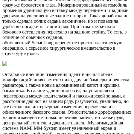
сразу же бросается в глаза. Модернизированный автомобиль
променял удлиняющую вставку между передними и задними
дверями на увеличенные задние створки. Такая доработка не
только сделала облик седана лаконичнее, но и повысила
удобство посадки на задний ряд. При этом третье окно
бокового остекления переехало на заднюю стойку. То есть, в
отличие от обычных седанов,
обновленный Senat Long перенес не просто пластическую
операцию, а серьезное хирургическое вмешательство в
структуру кузова.
Остальные внешние изменения идентичны для обеих
модификаций: иная светотехника, другие бамперы и решетка
радиатора, а также новые алюминиевый капот и крышка
багажника. В салоне удлиненного седана установлена
перегородка между водительской и пассажирской зонами, а
расстояние для ног на заднем ряду, разумеется, увеличено, но
все остальные интерьерные изменения перекочевали с
обновленного базового седана. Относительно дореформенных
машин изменена не только передняя панель, но также руль,
центральный тоннель и дверные панели. Мультимедийная
система NAMI MM-System имеет увеличенный экран и
лишена отдельной шайбы-контроллера, количество кнопок на