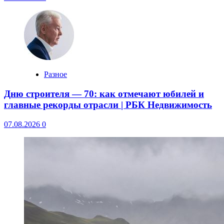
Разное
Дню строителя — 70: как отмечают юбилей и
главные рекорды отрасли | РБК Недвижимость
07.08.2026
0