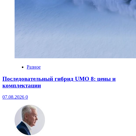
Разное
Последовательный гибрид UMO 8: цены и
комплектации
07.08.2026
0