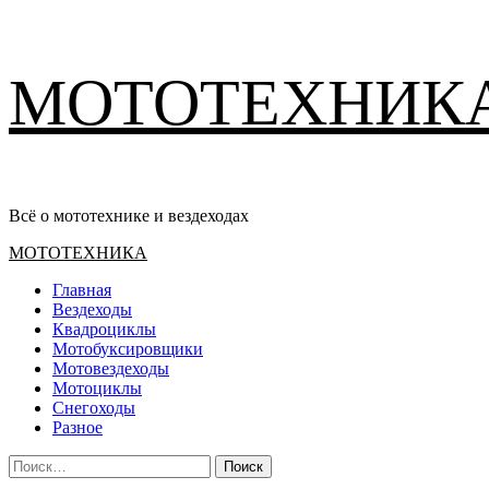
Перейти
МОТОТЕХНИК
к
содержимому
Всё о мототехнике и вездеходах
Основное
МОТОТЕХНИКА
меню
Главная
Вездеходы
Квадроциклы
Мотобуксировщики
Мотовездеходы
Мотоциклы
Снегоходы
Разное
Найти: