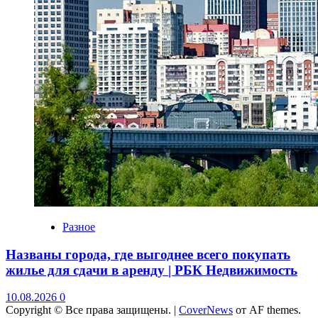
Разное
Названы города, где выгоднее всего покупать
жилье для сдачи в аренду | РБК Недвижимость
10.08.2026
0
Copyright © Все права защищены.
|
CoverNews
от AF themes.