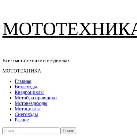
Перейти
МОТОТЕХНИК
к
содержимому
Всё о мототехнике и вездеходах
Основное
МОТОТЕХНИКА
меню
Главная
Вездеходы
Квадроциклы
Мотобуксировщики
Мотовездеходы
Мотоциклы
Снегоходы
Разное
Найти: