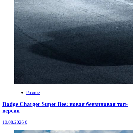
Разное
Dodge Charger Super Bee: новая бензиновая топ-
версия
10.08.2026
0