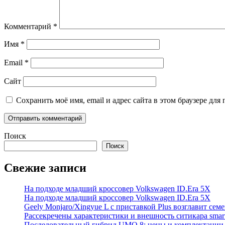
Комментарий
*
Имя
*
Email
*
Сайт
Сохранить моё имя, email и адрес сайта в этом браузере д
Поиск
Поиск
Свежие записи
На подходе младший кроссовер Volkswagen ID.Era 5X
На подходе младший кроссовер Volkswagen ID.Era 5X
Geely Monjaro/Xingyue L с приставкой Plus возглавит сем
Рассекречены характеристики и внешность ситикара smar
Последовательный гибрид UMO 8: цены и комплектации