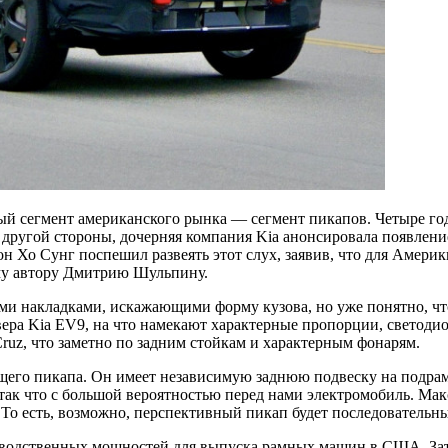
ый сегмент американского рынка — сегмент пикапов. Четыре год
 другой стороны, дочерняя компания Kia анонсировала появлен
н Хо Сунг поспешил развеять этот слух, заявив, что для Амери
му автору Дмитрию Шульпину.
 накладками, искажающими форму кузова, но уже понятно, что 
овера Kia EV9, на что намекают характерные пропорции, светоди
Cruz, что заметно по задним стойкам и характерным фонарям.
ущего пикапа. Он имеет независимую заднюю подвеску на подра
 так что с большой вероятностью перед нами электромобиль. Ма
. То есть, возможно, перспективный пикап будет последовательн
зводственных мощностей для выпуска рамных машин в США. Зато