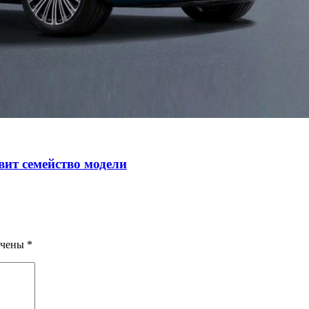
авит семейство модели
ечены
*