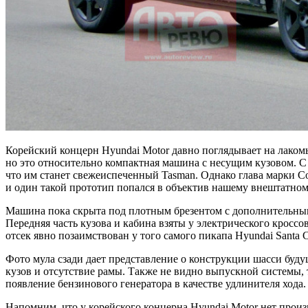
Корейский концерн Hyundai Motor давно поглядывает на лаком
но это относительно компактная машина с несущим кузовом. С
что им станет свежеиспеченный Tasman. Однако глава марки Со
и один такой прототип попался в объектив нашему внештатно
Машина пока скрыта под плотным брезентом с дополнительными
Передняя часть кузова и кабина взяты у электрического кросс
отсек явно позаимствован у того самого пикапа Hyundai Santa 
Фото мула сзади дает представление о конструкции шасси буд
кузов и отсутствие рамы. Также не видно выпускной системы,
появление бензинового генератора в качестве удлинителя хода
Напомним, что у корейского концерна Hyundai Motor нет прои