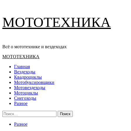
Перейти
МОТОТЕХНИКА
к
содержимому
Всё о мототехнике и вездеходах
Основное
МОТОТЕХНИКА
меню
Главная
Вездеходы
Квадроциклы
Мотобуксировщики
Мотовездеходы
Мотоциклы
Снегоходы
Разное
Найти:
Разное