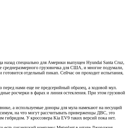
а назад специально для Америки выпущен Hyundai Santa Cruz,
ие среднеразмерного грузовичка для США, и многие подумали,
ки готовится отдельный пикап. Сейчас он проходит испытания,
перед нами еще не предсерийный образец, а ходовой мул.
одные росчерки в фарах и линия остекления. При этом грузовой
мнике, а используемые доноры для мула намекают на несущий
ксимум, на что могут рассчитывать приверженцы ДВС, это
ым гибридом. У кроссовера Kia EV9 таких версий пока нет.
 есть гигантский комплекс Metaplant в штате Джорджия,