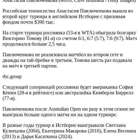
Анастасия Павлюченкова
(Фото: Clive Brunskill / Getty Images)
Российская теннисистка Анастасия Павлюченкова вышла во
второй круг турнира в английском Истборне с призовым
фондом почти $390 тыс.
На старте турнира россиянка (53-я в WTA) обыграла болгарку
Викторию Томову (81-я) со счетом 6:1, 6:7 (5:7), 7:6 (9:7). Матч
продолжался больше 2,5 часа.
Павлюченкова не реализовала матчбол во втором сете и
дважды на тай-брейке в третьем, Томова шесть раз подавала
на матч в третьей партии.
rbc.group
Следующей соперницей россиянки будет американка София
Кенин (28-я в рейтинге) или австралийка Кимберли Биррелл
(77-я).
Павлюченкова после Australian Open ни разу в этом сезоне не
выиграла больше одного матча ни на одном турнире.
В разные годы турнир в Истборне выигрывали Светлана
Кузнецова (2004), Екатерина Макарова (2010), Елена Веснина
(2013) и Дарья Касаткина (2024).