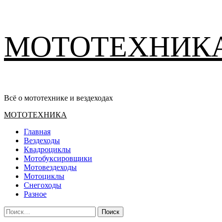
Перейти
МОТОТЕХНИК
к
содержимому
Всё о мототехнике и вездеходах
Основное
МОТОТЕХНИКА
меню
Главная
Вездеходы
Квадроциклы
Мотобуксировщики
Мотовездеходы
Мотоциклы
Снегоходы
Разное
Найти: