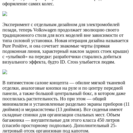
оформление самих колес.
Эксперимент с отдельным дизайном для электромобилей
позади, теперь Volkswagen продолжает эволюцию своего
традиционного стиля для всех моделей вне зависимости от
типа силовой установки. Новая итерация дизайна называется
Pure Positive, и она сочетает знакомые черты (прямая
подоконная линия, характерный наклон задних стоек крыши)
с «улыбкой» на передке: разработчики старались добиться
визуального эффекта, будто ID. Cross улыбается людям.
В пятиместном салоне концепта — обилие мягкой тканевой
отделки, аналоговые кнопки на руле и по центру передней
панели, а также большой центральный бокс, в котором даже
поселилась растительность. Но при этом — общий
минимализм и установленные раздельно экраны приборов (11
дюймов) и медиасистемы (13 дюймов). Все сиденья имеют
складные спинки для организации спальных мест. Объем
багажника — внушительные для этого класса 450 литров
(спасибо просторному подполью). Дополнительный 25-
литровый отсек организован под капотом.