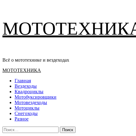
Перейти
МОТОТЕХНИК
к
содержимому
Всё о мототехнике и вездеходах
Основное
МОТОТЕХНИКА
меню
Главная
Вездеходы
Квадроциклы
Мотобуксировщики
Мотовездеходы
Мотоциклы
Снегоходы
Разное
Найти: