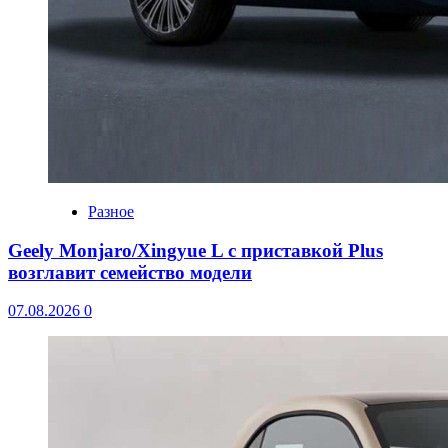
Разное
Geely Monjaro/Xingyue L с приставкой Plus
возглавит семейство модели
07.08.2026
0