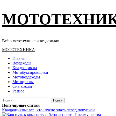
Перейти
МОТОТЕХНИ
к
содержимому
Всё о мототехнике и вездеходах
Основное
МОТОТЕХНИКА
меню
Главная
Вездеходы
Квадроциклы
Мотобуксировщики
Мотовездеходы
Мотоциклы
Снегоходы
Разное
Найти:
Популярные статьи
Квадроциклы: всё, что нужно знать перед покупкой