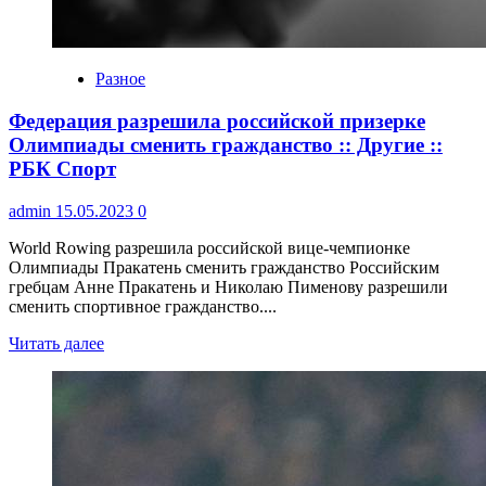
Разное
Федерация разрешила российской призерке
Олимпиады сменить гражданство :: Другие ::
РБК Спорт
admin
15.05.2023
0
World Rowing разрешила российской вице-чемпионке
Олимпиады Пракатень сменить гражданство Российским
гребцам Анне Пракатень и Николаю Пименову разрешили
сменить спортивное гражданство....
Читать далее