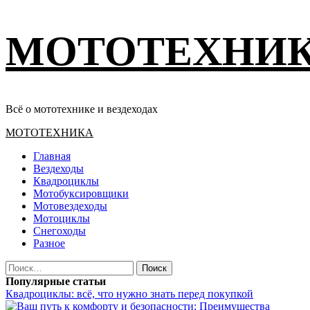
Перейти
МОТОТЕХНИ
к
содержимому
Всё о мототехнике и вездеходах
Основное
МОТОТЕХНИКА
меню
Главная
Вездеходы
Квадроциклы
Мотобуксировщики
Мотовездеходы
Мотоциклы
Снегоходы
Разное
Найти:
Популярные статьи
Квадроциклы: всё, что нужно знать перед покупкой