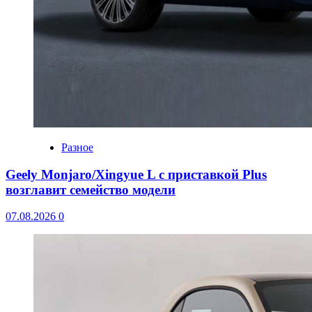
Разное
Geely Monjaro/Xingyue L с приставкой Plus
возглавит семейство модели
07.08.2026
0