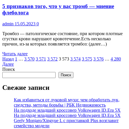
5 признаков того, что у вас тромб — мнение
флеболога
admin
15.05.2023
0
Тромбоз — патологическое состояние, при котором плотные
сгустки крови нарушают кровотечение.Есть несколько
причин, из-за которых появляется тромбоз: (далее…)
Читать далее
Пагинация
Назад
1
…
3 570
3 571
3 572
3 573
3 574
3 575
3 576
…
4 280
Далее
записей
Поиск
Поиск
Свежие записи
Как избавиться от луковой мухи: чем обработать лук,
средства, методы борьбы | РБК Недвижимость
На подходе младший кроссовер Volkswagen ID.Era 5X
На подходе младший кроссовер Volkswagen ID.Era 5X
Geely Monjaro/Xingyue L с приставкой Plus возглавит
семейство модели