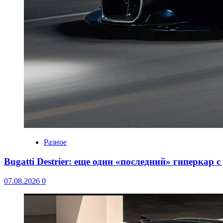
Разное
Bugatti Destrier: еще один «последний» гиперкар 
07.08.2026
0