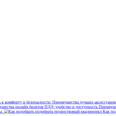
Преимущес
ы.
Как под