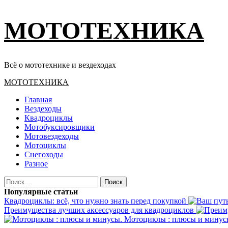
Перейти
МОТОТЕХНИКА
к
содержимому
Всё о мототехнике и вездеходах
Основное
МОТОТЕХНИКА
меню
Главная
Вездеходы
Квадроциклы
Мотобуксировщики
Мотовездеходы
Мотоциклы
Снегоходы
Разное
Найти:
Популярные статьи
Квадроциклы: всё, что нужно знать перед покупкой
Преимущества лучших аксессуаров для квадроциклов
Мотоциклы : плюсы и минус