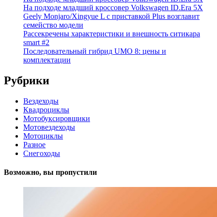
На подходе младший кроссовер Volkswagen ID.Era 5X
Geely Monjaro/Xingyue L с приставкой Plus возглавит
семейство модели
Рассекречены характеристики и внешность ситикара
smart #2
Последовательный гибрид UMO 8: цены и
комплектации
Рубрики
Вездеходы
Квадроциклы
Мотобуксировщики
Мотовездеходы
Мотоциклы
Разное
Снегоходы
Возможно, вы пропустили