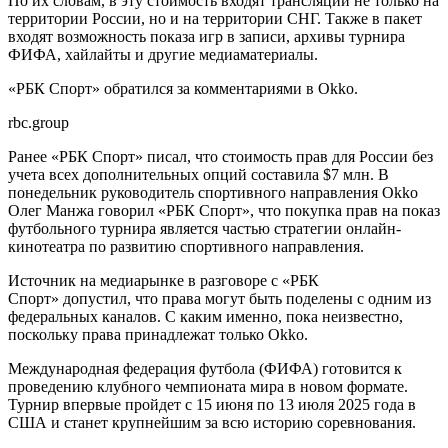
По их словам, в эту стоимость входят трансляции не только на
территории России, но и на территории СНГ. Также в пакет
входят возможность показа игр в записи, архивы турнира
ФИФА, хайлайты и другие медиаматериалы.
«РБК Спорт» обратился за комментариями в Okko.
rbc.group
Ранее «РБК Спорт» писал, что стоимость прав для России без
учета всех дополнительных опций составила $7 млн. В
понедельник руководитель спортивного направления Okko
Олег Манжа говорил «РБК Спорт», что покупка прав на показ
футбольного турнира является частью стратегии онлайн-
кинотеатра по развитию спортивного направления.
Источник на медиарынке в разговоре с «РБК
Спорт» допустил, что права могут быть поделены с одним из
федеральных каналов. С каким именно, пока неизвестно,
поскольку права принадлежат только Okko.
Международная федерация футбола (ФИФА) готовится к
проведению клубного чемпионата мира в новом формате.
Турнир впервые пройдет с 15 июня по 13 июля 2025 года в
США и станет крупнейшим за всю историю соревнования.