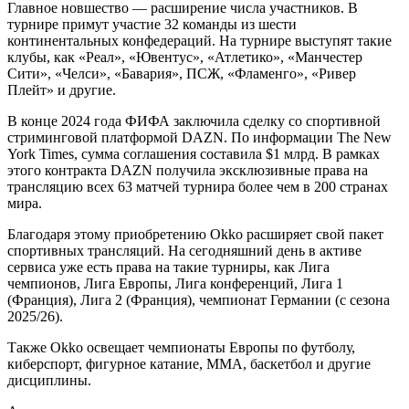
Главное новшество — расширение числа участников. В
турнире примут участие 32 команды из шести
континентальных конфедераций. На турнире выступят такие
клубы, как «Реал», «Ювентус», «Атлетико», «Манчестер
Сити», «Челси», «Бавария», ПСЖ, «Фламенго», «Ривер
Плейт» и другие.
В конце 2024 года ФИФА заключила сделку со спортивной
стриминговой платформой DAZN. По информации The New
York Times, сумма соглашения составила $1 млрд. В рамках
этого контракта DAZN получила эксклюзивные права на
трансляцию всех 63 матчей турнира более чем в 200 странах
мира.
Благодаря этому приобретению Okko расширяет свой пакет
спортивных трансляций. На сегодняшний день в активе
сервиса уже есть права на такие турниры, как Лига
чемпионов, Лига Европы, Лига конференций, Лига 1
(Франция), Лига 2 (Франция), чемпионат Германии (с сезона
2025/26).
Также Okko освещает чемпионаты Европы по футболу,
киберспорт, фигурное катание, ММА, баскетбол и другие
дисциплины.