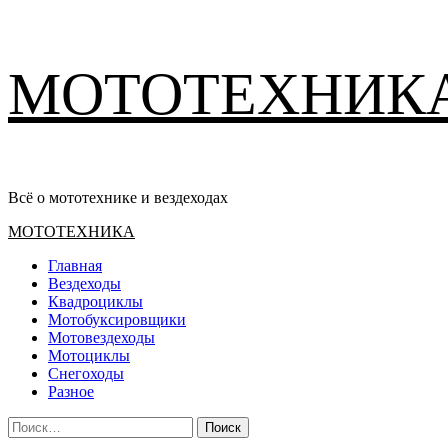
Перейти
МОТОТЕХНИК
к
содержимому
Всё о мототехнике и вездеходах
Основное
МОТОТЕХНИКА
меню
Главная
Вездеходы
Квадроциклы
Мотобуксировщики
Мотовездеходы
Мотоциклы
Снегоходы
Разное
Найти: