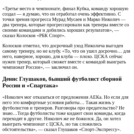
«Третье место в чемпионате, финал Кубка, команду хорошую
создал — я думаю, что он отработал очень эффективно. С
точки зрения прогресса Мурад Мусаев и Марко Николич —
два тренера, которые прогрессировали как тренеры вместе со
своими командами и добились хороших результатов», —
сказал Колосков «РБК Спорт».
Колосков отметил, что досрочный уход Николича выгоден
самому тренеру, но не клубу. «То, что он ушел досрочно… для
него, наверное, хорошо, для клуба — плохо. ЦСКА сейчас
нужен тренер, который сможет вместе с командой выиграть
чемпионат России», — заключил он.
Денис Глушаков, бывший футболист сборной
России и «Спартака»
«Николич мог отказаться от предложения АЕКа. Но если для
него это комфортные условия работы… Такая жизнь у
футболистов и тренеров. Разговоры про предательство? Не
знаю…Тогда футболисты тоже кидают свои команды, когда
переходят в другие. Николич же не божился. Да, он хотел
выиграть чемпионат с ЦСКА, но так сложились
обстоятельства», — сказал Глушаков «Спорт-Экспрессу».