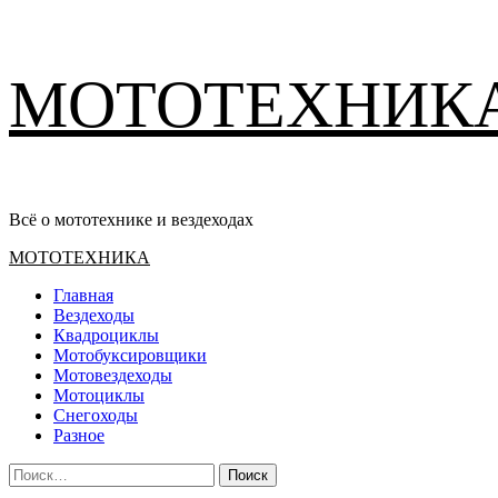
Перейти
МОТОТЕХНИК
к
содержимому
Всё о мототехнике и вездеходах
Основное
МОТОТЕХНИКА
меню
Главная
Вездеходы
Квадроциклы
Мотобуксировщики
Мотовездеходы
Мотоциклы
Снегоходы
Разное
Найти: