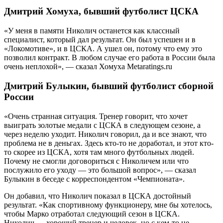
Дмитрий Хомуха, бывший футболист ЦСКА
«У меня в памяти Николич останется как классный
специалист, который дал результат. Он был успешен и в
«Локомотиве», и в ЦСКА. А ушел он, потому что ему это
позволил контракт. В любом случае его работа в России была
очень неплохой», — сказал Хомуха Metaratings.ru
Дмитрий Булыкин, бывший футболист сборной
России
«Очень странная ситуация. Тренер говорит, что хочет
выиграть золотые медали с ЦСКА в следующем сезоне, а
через неделю уходит. Николич говорил, да и все знают, что
проблема не в деньгах. Здесь кто-то не доработал, и этот кто-
то скорее из ЦСКА, хотя там много футбольных людей.
Почему не смогли договориться с Николичем или что
послужило его уходу — это большой вопрос», — сказал
Булыкин в беседе с корреспондентом «Чемпионата».
Он добавил, что Николич показал в ЦСКА достойный
результат. «Как спортивному функционеру, мне бы хотелось,
чтобы Марко отработал следующий сезон в ЦСКА.
Николич — хороший тренер и человек, но с кем-то не