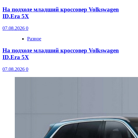
На подходе младший кроссовер Volkswagen
ID.Era 5X
07.08.2026
0
Разное
На подходе младший кроссовер Volkswagen
ID.Era 5X
07.08.2026
0