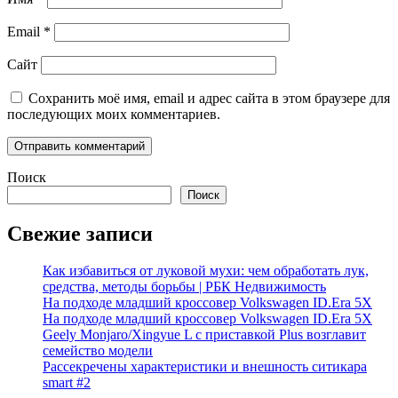
Email
*
Сайт
Сохранить моё имя, email и адрес сайта в этом браузере для
последующих моих комментариев.
Поиск
Поиск
Свежие записи
Как избавиться от луковой мухи: чем обработать лук,
средства, методы борьбы | РБК Недвижимость
На подходе младший кроссовер Volkswagen ID.Era 5X
На подходе младший кроссовер Volkswagen ID.Era 5X
Geely Monjaro/Xingyue L с приставкой Plus возглавит
семейство модели
Рассекречены характеристики и внешность ситикара
smart #2