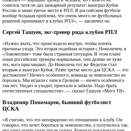
сошелся, хотя он дал шикарный результат: выиграл Кубок
России и занял третье место в РПЛ. В российском футболе
вообще большая проблема, что очень много не футбольных
решений принимают в клубах РПЛ», — заключил он.
Сергей Ташуев, экс-тренер ряда клубов РПЛ
«Нужно знать, что происходило внутри, чтобы понять
причины ухода. Это вторая подобная история с Николичем, в
«Локомотиве» тоже была странная ситуация. В этом плане
наши российские тренеры нормальные, они далеко не хуже
тех, кого приглашают. До Николича тот же Федотов стал
вторым и выиграл Кубок. Разве третье место для ЦСКА — это
достижение? Ничего особенного, команда за чемпионство не
боролась. Мы играли с ним в Грозном — ничего особенного
там нет. Уходит и уходит, проехали и забыли. Надо брать
отечественных специалистов», — сказал Ташуев «Матч ТВ».
Владимир Пономарев, бывший футболист
ЦСКА
«Я считаю, что это непорядочно по отношению к клубу. Он
говорил, что хочет бороться за чемпионство, а получилось так,
что ушел почти сразу после сезона. Команда показывала при