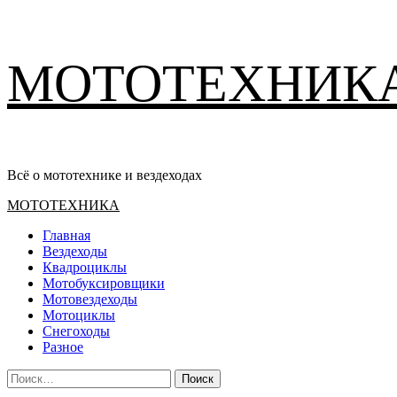
Перейти
МОТОТЕХНИК
к
содержимому
Всё о мототехнике и вездеходах
Основное
МОТОТЕХНИКА
меню
Главная
Вездеходы
Квадроциклы
Мотобуксировщики
Мотовездеходы
Мотоциклы
Снегоходы
Разное
Найти: