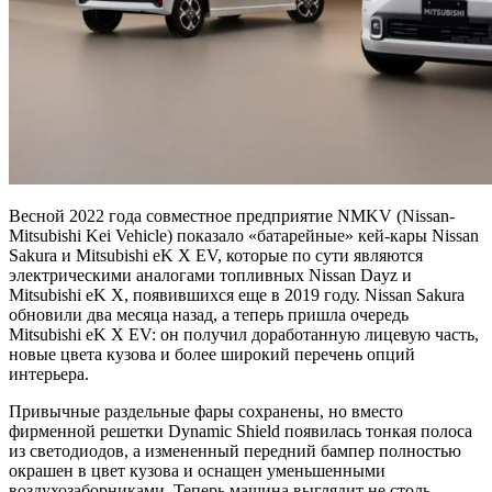
Весной 2022 года совместное предприятие NMKV (Nissan-
Mitsubishi Kei Vehicle) показало «батарейные» кей-кары Nissan
Sakura и Mitsubishi eK X EV, которые по сути являются
электрическими аналогами топливных Nissan Dayz и
Mitsubishi eK X, появившихся еще в 2019 году. Nissan Sakura
обновили два месяца назад, а теперь пришла очередь
Mitsubishi eK X EV: он получил доработанную лицевую часть,
новые цвета кузова и более широкий перечень опций
интерьера.
Привычные раздельные фары сохранены, но вместо
фирменной решетки Dynamic Shield появилась тонкая полоса
из светодиодов, а измененный передний бампер полностью
окрашен в цвет кузова и оснащен уменьшенными
воздухозаборниками. Теперь машина выглядит не столь