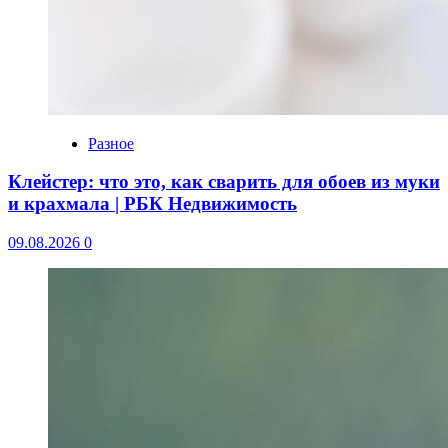
Разное
Клейстер: что это, как сварить для обоев из муки
и крахмала | РБК Недвижимость
09.08.2026
0